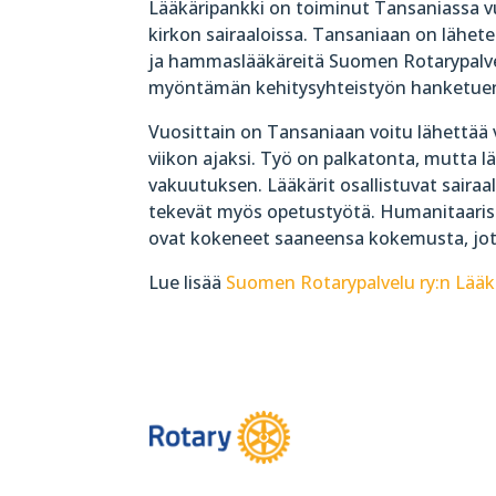
Lääkäripankki on toiminut Tansaniassa v
kirkon sairaaloissa. Tansaniaan on lähete
ja hammaslääkäreitä Suomen Rotarypalv
myöntämän kehitysyhteistyön hanketuen
Vuosittain on Tansaniaan voitu lähettä
viikon ajaksi. Työ on palkatonta, mutta l
vakuutuksen. Lääkärit osallistuvat sairaala
tekevät myös opetustyötä. Humanitaarise
ovat kokeneet saaneensa kokemusta, jota
Lue lisää
Suomen Rotarypalvelu ry:n Lääk