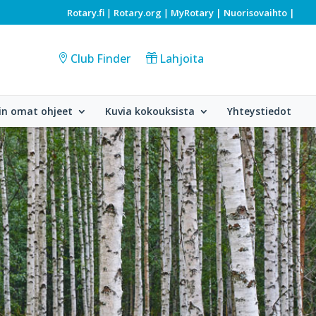
Rotary.fi
Rotary.org
MyRotary |
Nuorisovaihto
|
|
|
Club Finder
Lahjoita
in omat ohjeet
Kuvia kokouksista
Yhteystiedot