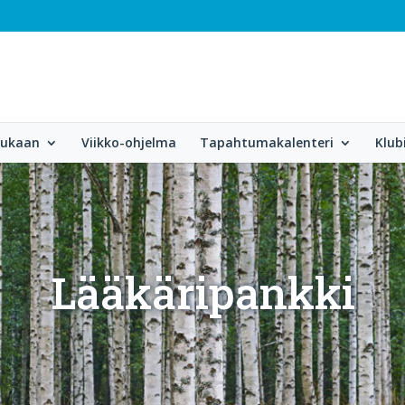
mukaan
Viikko-ohjelma
Tapahtumakalenteri
Klub
Lääkäripankki