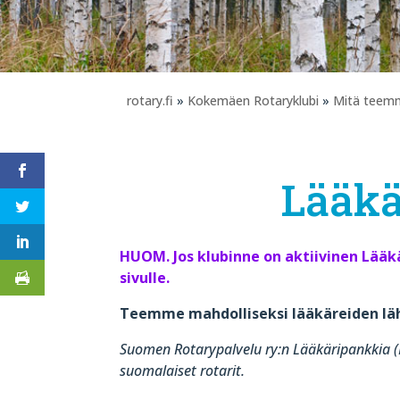
rotary.fi
»
Kokemäen Rotaryklubi
»
Mitä teem
Lääkä
HUOM. Jos klubinne on aktiivinen Lääkä
sivulle.
Teemme mahdolliseksi lääkäreiden lä
Suomen Rotarypalvelu ry:n Lääkäripankkia (R
suomalaiset rotarit.