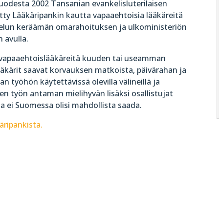
uodesta 2002 Tansanian evankelisluterilaisen
tty Lääkäripankin kautta vapaaehtoisia lääkäreitä
elun keräämän omarahoituksen ja ulkoministeriön
 avulla.
ä vapaaehtoislääkäreitä kuuden tai useamman
ääkärit saavat korvauksen matkoista, päivärahan ja
n työhön käytettävissä olevilla välineillä ja
n työn antaman mielihyvän lisäksi osallistujat
 ei Suomessa olisi mahdollista saada.
äripankista.