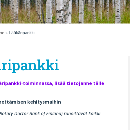
me
» Lääkäripankki
ripankki
ripankki-toiminnassa, lisää tietojanne tälle
hettämisen kehitysmaihin
otary Doctor Bank of Finland) rahoittavat kaikki