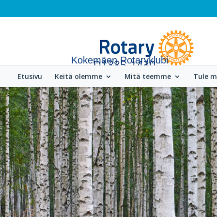
Kokemäen Rotaryklubi
Etusivu
Keitä olemme
Mitä teemme
Tule 