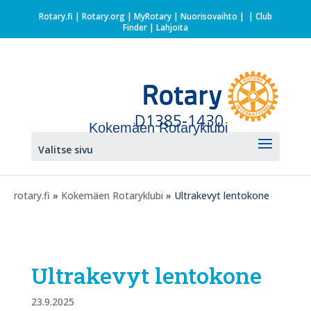
Rotary.fi
|
Rotary.org
|
MyRotary |
Nuorisovaihto
|
| Club
Finder
| Lahjoita
Kokemäen Rotaryklubi
Valitse sivu
rotary.fi
»
Kokemäen Rotaryklubi
» Ultrakevyt lentokone
Ultrakevyt lentokone
23.9.2025