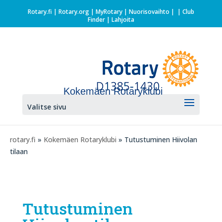
Rotary.fi
|
Rotary.org
|
MyRotary |
Nuorisovaihto
|
| Club
Finder
| Lahjoita
Kokemäen Rotaryklubi
Valitse sivu
rotary.fi
»
Kokemäen Rotaryklubi
» Tutustuminen Hiivolan
tilaan
Tutustuminen