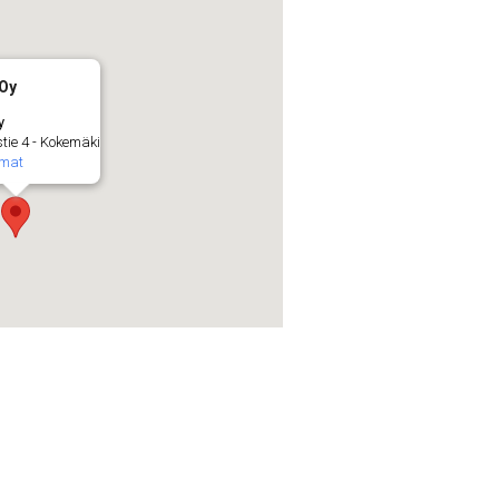
 Oy
y
stie 4 - Kokemäki
umat