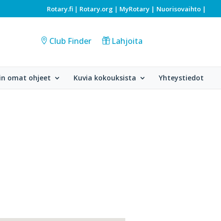
Rotary.fi
Rotary.org
MyRotary |
Nuorisovaihto
|
|
|
Club Finder
Lahjoita
in omat ohjeet
Kuvia kokouksista
Yhteystiedot