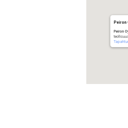
Peiron
Peiron O
teollisuu
Tapaht