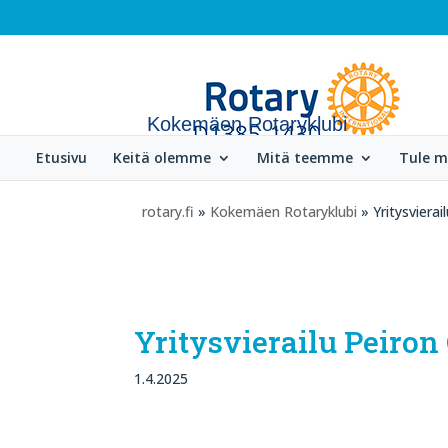
Kokemäen Rotaryklubi
Etusivu
Keitä olemme
Mitä teemme
Tule 
rotary.fi
»
Kokemäen Rotaryklubi
» Yritysvierai
Yritysvierailu Peiron
1.4.2025