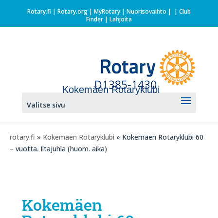
Rotary.fi
|
Rotary.org
|
MyRotary |
Nuorisovaihto
|
| Club
Finder
| Lahjoita
Kokemäen Rotaryklubi
Valitse sivu
rotary.fi
»
Kokemäen Rotaryklubi
» Kokemäen Rotaryklubi 60
– vuotta. Iltajuhla (huom. aika)
Kokemäen