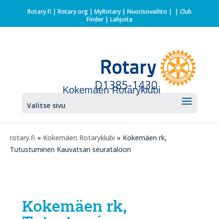
Rotary.fi
|
Rotary.org
|
MyRotary |
Nuorisovaihto
|
| Club
Finder
| Lahjoita
Kokemäen Rotaryklubi
Valitse sivu
rotary.fi
»
Kokemäen Rotaryklubi
» Kokemäen rk,
Tutustuminen Kauvatsan seurataloon
Kokemäen rk,