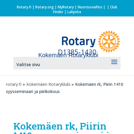
Rotary.fi
|
Rotary.org
|
MyRotary |
Nuorisovaihto
|
| Club
Finder
| Lahjoita
Kokemäen Rotaryklubi
Valitse sivu
rotary.fi
»
Kokemäen Rotaryklubi
» Kokemäen rk, Piirin 1410
syysseminaari ja piirikokous
Kokemäen rk, Piirin