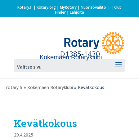
Rotary.fi
|
Rotary.org
|
MyRotary |
Nuorisovaihto
|
| Club
Finder
| Lahjoita
Kokemäen Rotaryklubi
Valitse sivu
rotary.fi
»
Kokemäen Rotaryklubi
» Kevätkokous
Kevätkokous
29.4.2025