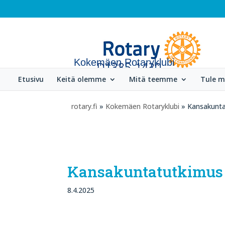
Kokemäen Rotaryklubi
Etusivu
Keitä olemme
Mitä teemme
Tule 
rotary.fi
»
Kokemäen Rotaryklubi
» Kansakunta
Kansakuntatutkimus 
8.4.2025