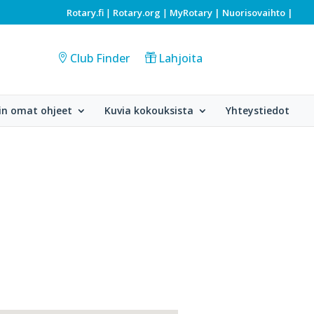
Rotary.fi
Rotary.org
MyRotary |
Nuorisovaihto
|
|
|
Club Finder
Lahjoita
in omat ohjeet
Kuvia kokouksista
Yhteystiedot