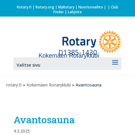
Rotary.fi
|
Rotary.org
|
MyRotary |
Nuorisovaihto
|
| Club
Finder
| Lahjoita
Kokemäen Rotaryklubi
Valitse sivu
rotary.fi
»
Kokemäen Rotaryklubi
» Avantosauna
Avantosauna
4.3.2025