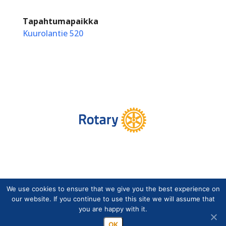
Tapahtumapaikka
Kuurolantie 520
We use cookies to ensure that we give you the best experience on
Copyright © Suomen Rotarypalvelu ry 2026 |
our website. If you continue to use this site we will assume that
Jäsentietojärjestelmän tietosuojaseloste
|
Henkilötietojen
you are happy with it.
käsittely Rotarytoiminnassa
OK