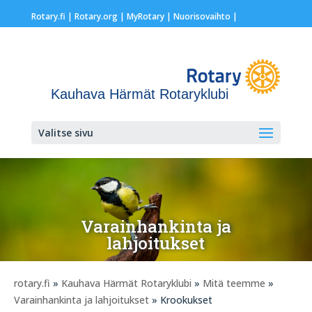
Rotary.fi
|
Rotary.org
|
MyRotary |
Nuorisovaihto
|
Kauhava Härmät Rotaryklubi
Valitse sivu
Varainhankinta ja
lahjoitukset
rotary.fi
»
Kauhava Härmät Rotaryklubi
»
Mitä teemme
»
Varainhankinta ja lahjoitukset
» Krookukset