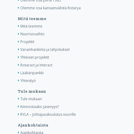
Olemme osa piiriä 1385
Olemme osa kansainvälistä Rotarya
Mitä teemme
Mitä teemme
Nuorisovaihto
Projektit
Varainhankinta ja lahjoitukset
Yhteiset projektit
Rotaract ja Interact
Lääkäripankki
Yhteistyö
Tule mukaan
Tule mukaan
Kiinnostaako jäsenyys?
RYLA – Johtajuuskoulutus nuorille
Ajankohtaista
Ajankohtaista