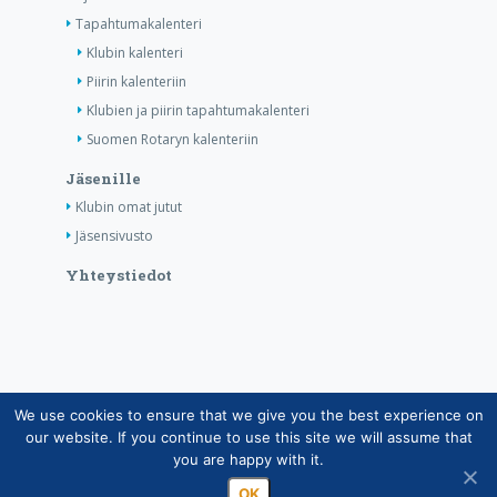
Tapahtumakalenteri
Klubin kalenteri
Piirin kalenteriin
Klubien ja piirin tapahtumakalenteri
Suomen Rotaryn kalenteriin
Jäsenille
Klubin omat jutut
Jäsensivusto
Yhteystiedot
We use cookies to ensure that we give you the best experience on
Copyright © Suomen Rotarypalvelu ry 2026 |
our website. If you continue to use this site we will assume that
Jäsentietojärjestelmän tietosuojaseloste
|
Henkilötietojen
you are happy with it.
käsittely Rotarytoiminnassa
OK