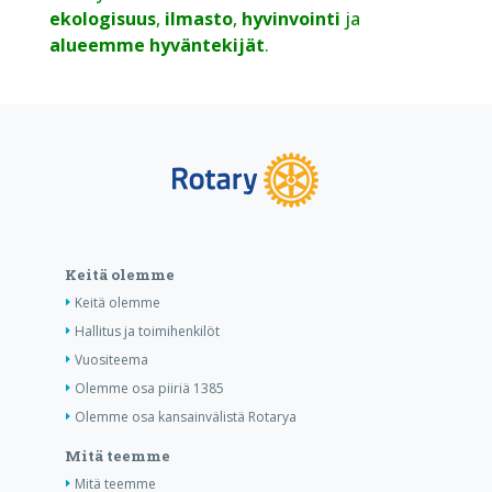
ekologisuus
,
ilmasto
,
hyvinvointi
ja
alueemme hyväntekijät
.
Keitä olemme
Keitä olemme
Hallitus ja toimihenkilöt
Vuositeema
Olemme osa piiriä 1385
Olemme osa kansainvälistä Rotarya
Mitä teemme
Mitä teemme