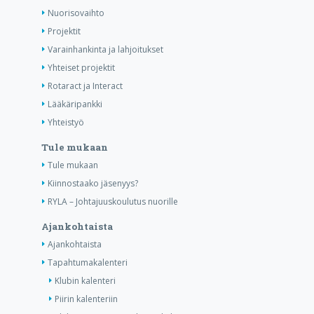
Nuorisovaihto
Projektit
Varainhankinta ja lahjoitukset
Yhteiset projektit
Rotaract ja Interact
Lääkäripankki
Yhteistyö
Tule mukaan
Tule mukaan
Kiinnostaako jäsenyys?
RYLA – Johtajuuskoulutus nuorille
Ajankohtaista
Ajankohtaista
Tapahtumakalenteri
Klubin kalenteri
Piirin kalenteriin