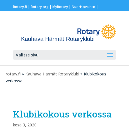
Rotary.fi
|
Rotary.org
|
MyRotary |
Nuorisovaihto
|
Kauhava Härmät Rotaryklubi
Valitse sivu
rotary.fi
»
Kauhava Härmät Rotaryklubi
» Klubikokous
verkossa
Klubikokous verkossa
kesä 3, 2020