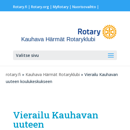
Rotary.fi
|
Rotary.org
|
MyRotary |
Nuorisovaihto
|
Kauhava Härmät Rotaryklubi
Valitse sivu
rotary.fi
»
Kauhava Härmät Rotaryklubi
» Vierailu Kauhavan
uuteen koulukeskukseen
Vierailu Kauhavan
uuteen