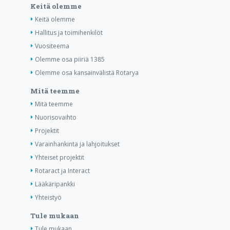
Keitä olemme
Keitä olemme
Hallitus ja toimihenkilöt
Vuositeema
Olemme osa piiriä 1385
Olemme osa kansainvälistä Rotarya
Mitä teemme
Mitä teemme
Nuorisovaihto
Projektit
Varainhankinta ja lahjoitukset
Yhteiset projektit
Rotaract ja Interact
Lääkäripankki
Yhteistyö
Tule mukaan
Tule mukaan