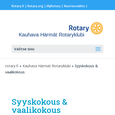
Rotary.fi
|
Rotary.org
|
MyRotary |
Nuorisovaihto
|
Kauhava Härmät Rotaryklubi
Valitse sivu
rotary.fi
»
Kauhava Härmät Rotaryklubi
» Syyskokous &
vaalikokous
Syyskokous &
vaalikokous