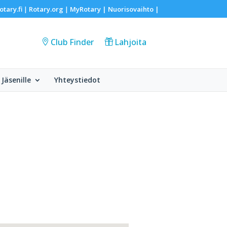
otary.fi
Rotary.org
MyRotary |
Nuorisovaihto
|
|
|
Club Finder
Lahjoita
Jäsenille
Yhteystiedot