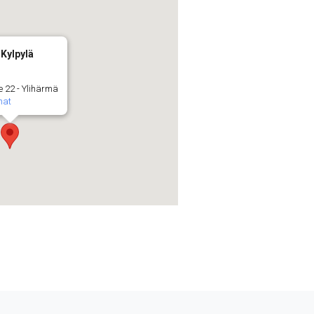
Kylpylä
 22 - Ylihärmä
mat