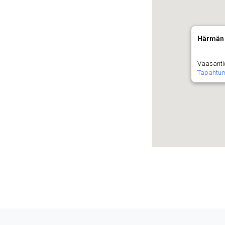
Härmän 
Vaasantie
Tapahtu