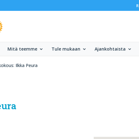
R
Mitä teemme
Tule mukaan
Ajankohtaista
kokous: Ilkka Peura
eura