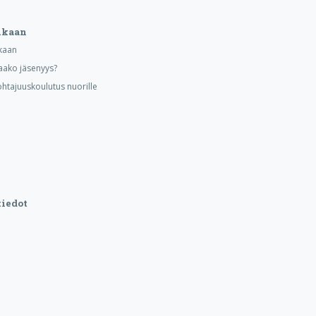
ukaan
kaan
aako jäsenyys?
ohtajuuskoulutus nuorille
iedot