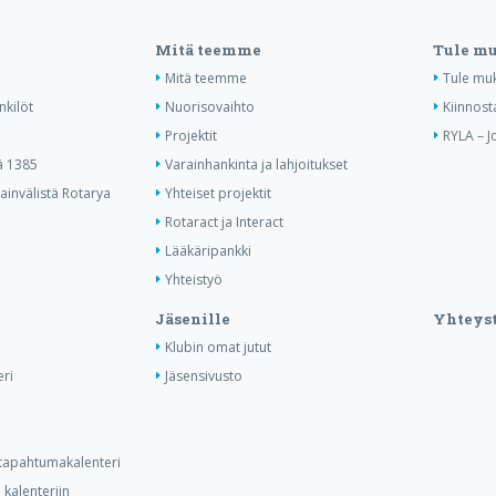
Mitä teemme
Tule m
Mitä teemme
Tule mu
nkilöt
Nuorisovaihto
Kiinnost
Projektit
RYLA – J
ä 1385
Varainhankinta ja lahjoitukset
invälistä Rotarya
Yhteiset projektit
Rotaract ja Interact
Lääkäripankki
Yhteistyö
Jäsenille
Yhteyst
Klubin omat jutut
ri
Jäsensivusto
n tapahtumakalenteri
kalenteriin