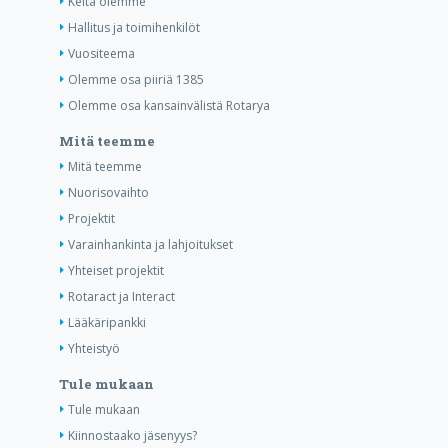
Keitä olemme
Hallitus ja toimihenkilöt
Vuositeema
Olemme osa piiriä 1385
Olemme osa kansainvälistä Rotarya
Mitä teemme
Mitä teemme
Nuorisovaihto
Projektit
Varainhankinta ja lahjoitukset
Yhteiset projektit
Rotaract ja Interact
Lääkäripankki
Yhteistyö
Tule mukaan
Tule mukaan
Kiinnostaako jäsenyys?