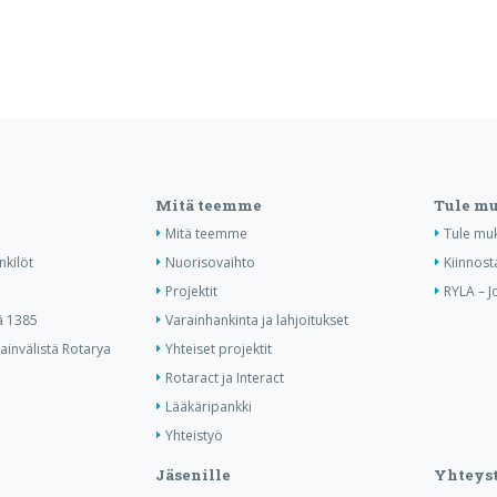
Mitä teemme
Tule m
Mitä teemme
Tule mu
nkilöt
Nuorisovaihto
Kiinnost
Projektit
RYLA – J
ä 1385
Varainhankinta ja lahjoitukset
invälistä Rotarya
Yhteiset projektit
Rotaract ja Interact
Lääkäripankki
Yhteistyö
Jäsenille
Yhteyst