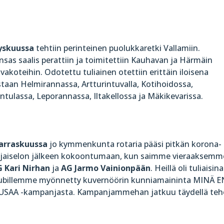
yskuussa
tehtiin perinteinen puolukkaretki Vallamiin.
nsas
saalis perattiin ja toimitettiin Kauhavan ja Härmäin
ivakoteihin.
Odotettu tuliainen otettiin erittäin iloisena
staan Helmirannassa, Artturintuvalla,
Kotihoidossa,
intulassa, Leporannassa, Iltakellossa ja Mäkikevarissa
.
arraskuussa
jo kymmenkunta rotaria pääsi pitkän korona-
ljaiselon jälkeen kokoontumaan, kun saimme vieraaksemm
G
Kari Nirha
n
ja
AG
Jarmo Vainionpää
n
. Heillä oli tuliaisina
ubillemme myönnetty kuvernöörin kunniamaininta MINÄ E
USAA -kampanjasta. Kampanjammehan jatkuu täydellä teho