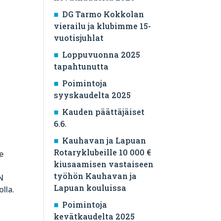
DG Tarmo Kokkolan
vierailu ja klubimme 15-
vuotisjuhlat
Loppuvuonna 2025
tapahtunutta
Poimintoja
syyskaudelta 2025
Kauden päättäjäiset
6.6.
Kauhavan ja Lapuan
Rotaryklubeille 10 000 €
e
kiusaamisen vastaiseen
työhön Kauhavan ja
N
Lapuan kouluissa
lla.
Poimintoja
kevätkaudelta 2025