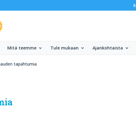
R
Mitä teemme
Tule mukaan
Ajankohtaista
kauden tapahtumia
mia