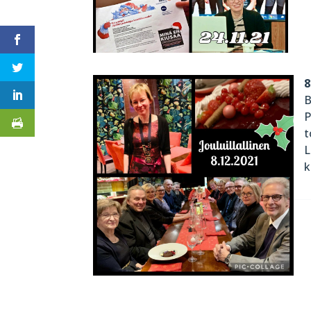
8
B
P
t
L
k