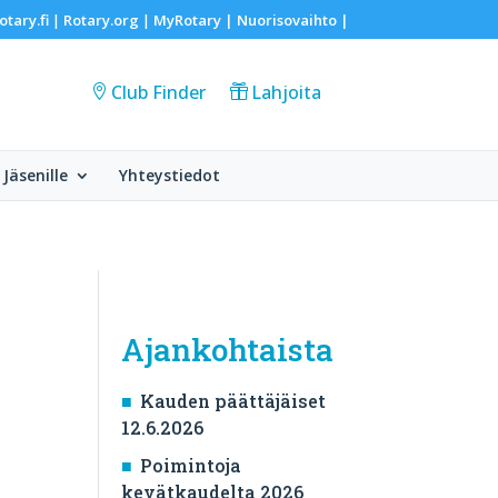
otary.fi
Rotary.org
MyRotary |
Nuorisovaihto
|
|
|
Club Finder
Lahjoita
Jäsenille
Yhteystiedot
Ajankohtaista
Kauden päättäjäiset
12.6.2026
Poimintoja
kevätkaudelta 2026