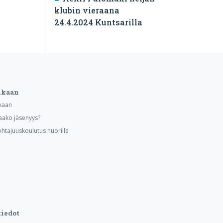
klubin vieraana
24.4.2024 Kuntsarilla
ukaan
kaan
aako jäsenyys?
ohtajuuskoulutus nuorille
iedot