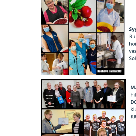
Sy
Ru
ho
va
So
M
hi
D
kl
KI