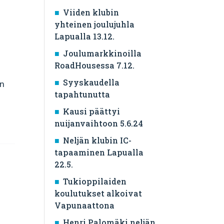
Viiden klubin
yhteinen joulujuhla
Lapualla 13.12.
Joulumarkkinoilla
RoadHousessa 7.12.
Syyskaudella
en
tapahtunutta
Kausi päättyi
nuijanvaihtoon 5.6.24
Neljän klubin IC-
tapaaminen Lapualla
22.5.
Tukioppilaiden
koulutukset alkoivat
Vapunaattona
Henri Palomäki neljän