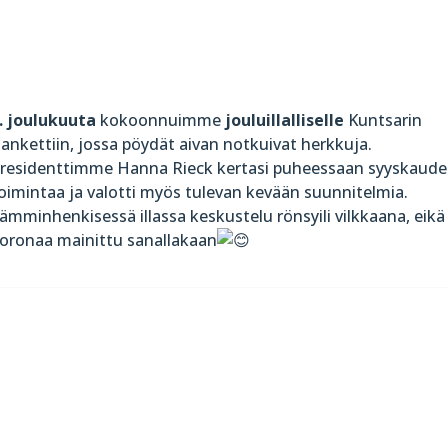
. joulukuuta
kokoonnuimme
jouluillalliselle
Kuntsarin
ankettiin, jossa pöydät aivan notkuivat herkkuja
.
residenttimme Hanna Rieck kertasi puheessaan syyskaud
oimintaa ja valotti myös tulevan kevään suunnitelmia.
ämminhenkisessä illassa keskustelu rönsyili vilkkaana, eikä
oronaa mainittu sanallakaan