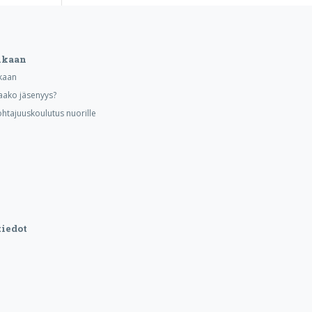
ukaan
kaan
aako jäsenyys?
ohtajuuskoulutus nuorille
iedot