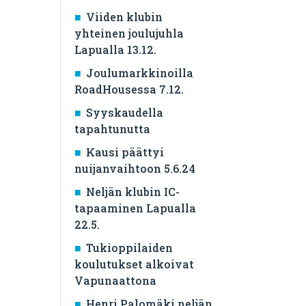
Viiden klubin
yhteinen joulujuhla
Lapualla 13.12.
Joulumarkkinoilla
RoadHousessa 7.12.
Syyskaudella
tapahtunutta
Kausi päättyi
nuijanvaihtoon 5.6.24
Neljän klubin IC-
tapaaminen Lapualla
22.5.
Tukioppilaiden
koulutukset alkoivat
Vapunaattona
Henri Palomäki neljän