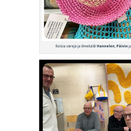
Iloisia värejä ja ilmeitä🤩
Hannelen
,
Päivin
j