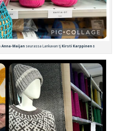
a
Anna-Maijan
seurassa Lankavan tj
Kirsti Karppinen
🌷