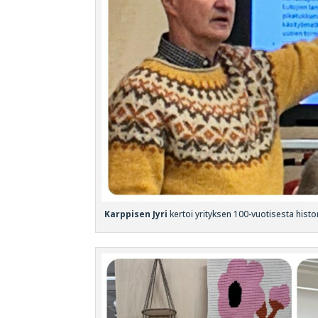
Karppisen Jyri
kertoi yrityksen 100-vuotisesta histori