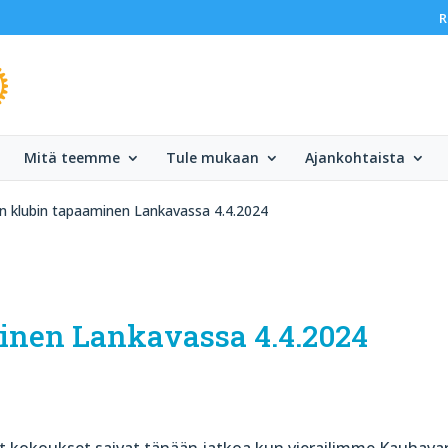
R
Mitä teemme
Tule mukaan
Ajankohtaista
n klubin tapaaminen Lankavassa 4.4.2024
inen Lankavassa 4.4.2024
et kokoukset saivat tänään jatkoa kun vierailimme Kauhava