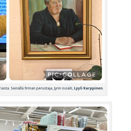
asta. Seinällä firman perustaja, Jyrin isoäiti,
Lyyli
Karppinen
.