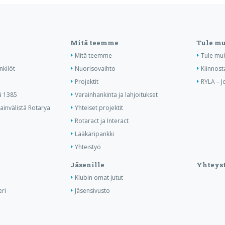
Mitä teemme
Tule m
Mitä teemme
Tule mu
nkilöt
Nuorisovaihto
Kiinnost
Projektit
RYLA – J
ä 1385
Varainhankinta ja lahjoitukset
invälistä Rotarya
Yhteiset projektit
Rotaract ja Interact
Lääkäripankki
Yhteistyö
Jäsenille
Yhteyst
Klubin omat jutut
ri
Jäsensivusto