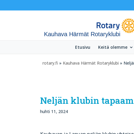
Kauhava Härmät Rotaryklubi
Etusivu
Keitä olemme
rotary.fi
»
Kauhava Härmät Rotaryklubi
» Neljä
Neljän klubin tapaam
huhti 11, 2024
Kauhavan ja Lapuan neljän klubin yhteis