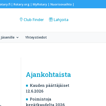
otary.fi
Rotary.org
MyRotary |
Nuorisovaihto
|
|
|
Club Finder
Lahjoita
Jäsenille
Yhteystiedot
Ajankohtaista
Kauden päättäjäiset
12.6.2026
Poimintoja
kevätkaudelta 2026
n