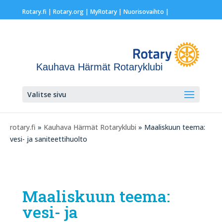
Rotary.fi
|
Rotary.org
|
MyRotary |
Nuorisovaihto
|
Kauhava Härmät Rotaryklubi
Valitse sivu
rotary.fi
»
Kauhava Härmät Rotaryklubi
» Maaliskuun teema:
vesi- ja saniteettihuolto
Maaliskuun teema:
vesi- ja