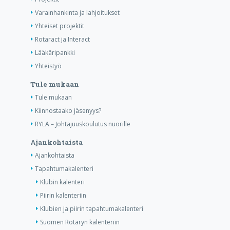
Varainhankinta ja lahjoitukset
Yhteiset projektit
Rotaract ja Interact
Lääkäripankki
Yhteistyö
Tule mukaan
Tule mukaan
Kiinnostaako jäsenyys?
RYLA – Johtajuuskoulutus nuorille
Ajankohtaista
Ajankohtaista
Tapahtumakalenteri
Klubin kalenteri
Piirin kalenteriin
Klubien ja piirin tapahtumakalenteri
Suomen Rotaryn kalenteriin