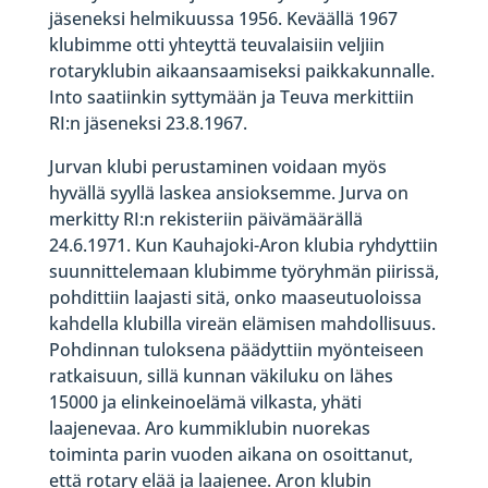
jäseneksi helmikuussa 1956. Keväällä 1967
klubimme otti yhteyttä teuvalaisiin veljiin
rotaryklubin aikaansaamiseksi paikkakunnalle.
Into saatiinkin syttymään ja Teuva merkittiin
RI:n jäseneksi 23.8.1967.
Jurvan klubi perustaminen voidaan myös
hyvällä syyllä laskea ansioksemme. Jurva on
merkitty RI:n rekisteriin päivämäärällä
24.6.1971. Kun Kauhajoki-Aron klubia ryhdyttiin
suunnittelemaan klubimme työryhmän piirissä,
pohdittiin laajasti sitä, onko maaseutuoloissa
kahdella klubilla vireän elämisen mahdollisuus.
Pohdinnan tuloksena päädyttiin myönteiseen
ratkaisuun, sillä kunnan väkiluku on lähes
15000 ja elinkeinoelämä vilkasta, yhäti
laajenevaa. Aro kummiklubin nuorekas
toiminta parin vuoden aikana on osoittanut,
että rotary elää ja laajenee. Aron klubin