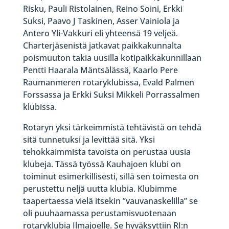
Risku, Pauli Ristolainen, Reino Soini, Erkki
Suksi, Paavo J Taskinen, Asser Vainiola ja
Antero Yli-Vakkuri eli yhteensä 19 veljeä.
Charterjäsenistä jatkavat paikkakunnalta
poismuuton takia uusilla kotipaikkakunnillaan
Pentti Haarala Mäntsälässä, Kaarlo Pere
Raumanmeren rotaryklubissa, Evald Palmen
Forssassa ja Erkki Suksi Mikkeli Porrassalmen
klubissa.
Rotaryn yksi tärkeimmistä tehtävistä on tehdä
sitä tunnetuksi ja levittää sitä. Yksi
tehokkaimmista tavoista on perustaa uusia
klubeja. Tässä työssä Kauhajoen klubi on
toiminut esimerkillisesti, sillä sen toimesta on
perustettu neljä uutta klubia. Klubimme
taapertaessa vielä itsekin ”vauvanaskelilla” se
oli puuhaamassa perustamisvuotenaan
rotaryklubia Ilmajoelle. Se hyväksyttiin RI:n