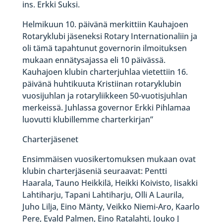
ins. Erkki Suksi.
Helmikuun 10. päivänä merkittiin Kauhajoen
Rotaryklubi jäseneksi Rotary Internationaliin ja
oli tämä tapahtunut governorin ilmoituksen
mukaan ennätysajassa eli 10 päivässä.
Kauhajoen klubin charterjuhlaa vietettiin 16.
päivänä huhtikuuta Kristiinan rotaryklubin
vuosijuhlan ja rotaryliikkeen 50-vuotisjuhlan
merkeissä. Juhlassa governor Erkki Pihlamaa
luovutti klubillemme charterkirjan”
Charterjäsenet
Ensimmäisen vuosikertomuksen mukaan ovat
klubin charterjäseniä seuraavat: Pentti
Haarala, Tauno Heikkilä, Heikki Koivisto, Iisakki
Lahtiharju, Tapani Lahtiharju, Olli A Laurila,
Juho Lilja, Eino Mänty, Veikko Niemi-Aro, Kaarlo
Pere, Evald Palmen, Eino Ratalahti, Jouko J