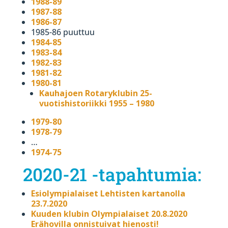
1988-89
1987-88
1986-87
1985-86 puuttuu
1984-85
1983-84
1982-83
1981-82
1980-81
Kauhajoen Rotaryklubin 25-
vuotishistoriikki 1955 – 1980
1979-80
1978-79
…
1974-75
2020-21 -tapahtumia:
Esiolympialaiset Lehtisten kartanolla
23.7.2020
Kuuden klubin Olympialaiset 20.8.2020
Erähovilla onnistuivat hienosti!