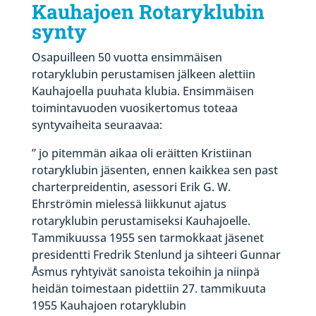
Kauhajoen Rotaryklubin
synty
Osapuilleen 50 vuotta ensimmäisen
rotaryklubin perustamisen jälkeen alettiin
Kauhajoella puuhata klubia. Ensimmäisen
toimintavuoden vuosikertomus toteaa
syntyvaiheita seuraavaa:
” jo pitemmän aikaa oli eräitten Kristiinan
rotaryklubin jäsenten, ennen kaikkea sen past
charterpreidentin, asessori Erik G. W.
Ehrströmin mielessä liikkunut ajatus
rotaryklubin perustamiseksi Kauhajoelle.
Tammikuussa 1955 sen tarmokkaat jäsenet
presidentti Fredrik Stenlund ja sihteeri Gunnar
Åsmus ryhtyivät sanoista tekoihin ja niinpä
heidän toimestaan pidettiin 27. tammikuuta
1955 Kauhajoen rotaryklubin