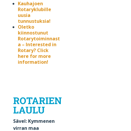
Kauhajoen
Rotaryklubille
uusia
tunnustuksia!
Oletko
kiinnostunut
Rotarytoiminnast
a – Interested in
Rotary? Click
here for more
information!
ROTARIEN
LAULU
Sävel: Kymmenen
virran maa