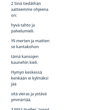
2 Sinä tiedäthän
aatteemme ohjeena
on:
hyvä tahto ja
palvelumieli.
Yli merten ja maitten
se kantakohon
tämä kansojen
kaunehin kieli.
Hymyn keskessä
kenkään ei kylmäksi
jää
sitä vieras ja ystävä
ymmärtää.
3 Mitä itselles´ toivot