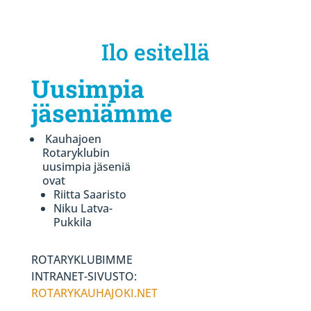
Ilo esitellä
Uusimpia
jäseniämme
Kauhajoen
Rotaryklubin
uusimpia jäseniä
ovat
Riitta Saaristo
Niku Latva-
Pukkila
ROTARYKLUBIMME
INTRANET-SIVUSTO:
ROTARYKAUHAJOKI.NET