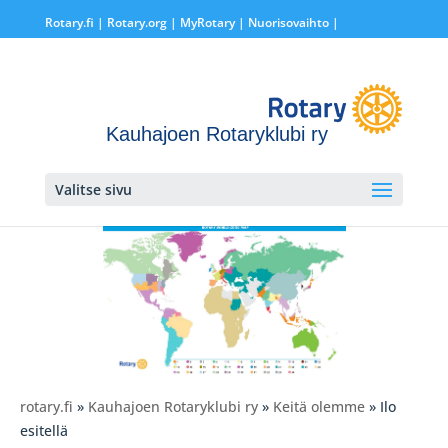
Rotary.fi
|
Rotary.org
|
MyRotary |
Nuorisovaihto
|
Kauhajoen Rotaryklubi ry
Valitse sivu
rotary.fi
»
Kauhajoen Rotaryklubi ry
»
Keitä olemme
» Ilo
esitellä