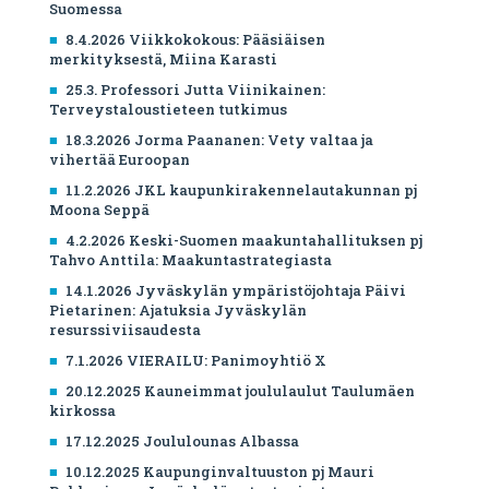
Suomessa
8.4.2026 Viikkokokous: Pääsiäisen
merkityksestä, Miina Karasti
25.3. Professori Jutta Viinikainen:
Terveystaloustieteen tutkimus
18.3.2026 Jorma Paananen: Vety valtaa ja
vihertää Euroopan
11.2.2026 JKL kaupunkirakennelautakunnan pj
Moona Seppä
4.2.2026 Keski-Suomen maakuntahallituksen pj
Tahvo Anttila: Maakuntastrategiasta
14.1.2026 Jyväskylän ympäristöjohtaja Päivi
Pietarinen: Ajatuksia Jyväskylän
resurssiviisaudesta
7.1.2026 VIERAILU: Panimoyhtiö X
20.12.2025 Kauneimmat joululaulut Taulumäen
kirkossa
17.12.2025 Joululounas Albassa
10.12.2025 Kaupunginvaltuuston pj Mauri