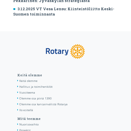
Pekkarinen: Jyväskylän strategiasta
3.12.2025 VT Vesa Lensu: Kiinteistöliitto Keski-
Suomen toiminnasta
Keitä olemme
Keitä olemme
Hallitus ja toimihenkilöt
Vuositeema
Olemme osa piiriä 1390
Olemme osa kansainvälistä Rotarya
Ilo esitellä
Mitä teemme
Nuorisovaihto
Projektit