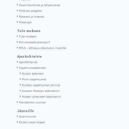
Varainhankinta ja lahjoitukset
Yhteiset projektit
Rotaract ja Interact
Yhteistyö
Tule mukaan
Tule mukaan
Kiinnostaako jäsenyys?
RYLA – Johtajuuskoulutus nuorille
Ajankohtaista
Ajankohtaista
Tapahtumakalenteri
Klubin kalenteri
Piirin tapahtumat
Klubien tapahtumat piirissä
Suomen Rotaryn kalenteriin
Alueen yhteiseen kalenteriin
Presidentin uutiset
Jäsenille
Jäsensivusto
Klubin omat ohjeet