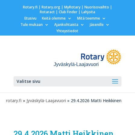
Rotary.fi
|
Rotary.org
|
MyRotary |
Nuorisovaihto
|
Rotaract
| Club Finder
| Lahjoita
Etusivu
Keitä olemme
Mitä teemme
Tule mukaan
Ajankohtaista
Jäsenille
Yhteystiedot
Jyväskylä-Laajavuori
Valitse sivu
rotary.fi
»
Jyväskylä-Laajavuori
» 29.4.2026 Matti Heikkinen
29.4.2026 Matti Heikkinen