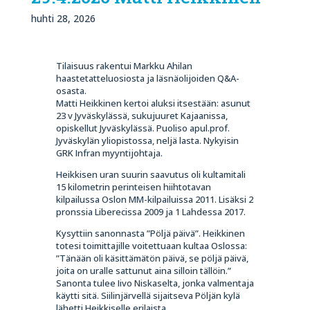
huhti 28, 2026
Tilaisuus rakentui Markku Ahilan
haastetatteluosiosta ja läsnäolijoiden Q&A-
osasta.
Matti Heikkinen kertoi aluksi itsestään: asunut
23 v Jyväskylässä, sukujuuret Kajaanissa,
opiskellut Jyväskylässä. Puoliso apul.prof.
Jyväskylän yliopistossa, neljä lasta. Nykyisin
GRK Infran myyntijohtaja.
Heikkisen uran suurin saavutus oli kultamitali
15 kilometrin perinteisen hiihtotavan
kilpailussa Oslon MM-kilpailuissa 2011. Lisäksi 2
pronssia Liberecissa 2009 ja 1 Lahdessa 2017.
Kysyttiin sanonnasta ”Pöljä päivä”. Heikkinen
totesi toimittajille voitettuaan kultaa Oslossa:
”Tänään oli käsittämätön päivä, se pöljä päivä,
joita on uralle sattunut aina silloin tällöin.”
Sanonta tulee Iivo Niskaselta, jonka valmentaja
käytti sitä. Siilinjärvellä sijaitseva Pöljän kylä
lähetti Heikkiselle erilaista