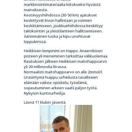
markkinointimateriaalia kiitokseksi hyvästä
mainoksesta.
Kestävyyshiihdossa (30-50 km) ajatukset
keskittyvät kivun hallintaan ja voimien
keskittämiseen, joukkuehiihdossa keskittyy
taktikointiin ja yleistilanteen hallitsemiseen.
Äärimmäinen tuska ja kipu unohtuvat
loppukirissä.
Heikkisen lempinimi on Happo. Anaerobisen
pisteen yli meneminen tarkoittaa välikuolemaa.
Rasituksen jälkeen Heikkisen maitohappoarvo
yli 20 millimoolia litrassa.
Normaalisti maitohappoarvo on alle 2mmol/l.
Urasiirtymä huippu-urheilusta tavalliseen
elämään vaikea: opiskelu, työelämä,
sopeutuminen arkeen vaatii paljon työtä.
Nykyisin kuntourheilija.
Läsnä 11 klubin jäsentä.