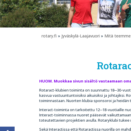
rotary.fi
»
Jyväskylä-Laajavuori
»
Mitä teemme
Rotarac
HUOM. Muokkaa sivun sisältö vastaamaan oman
Rotaract-klubien toiminta on suunnattu 18─30-vuoti
kasvua vastuuntuntoisiksi aikuisiksi ja johtajiksi. R
toiminnastaan. Nuorten klubia sponsoroi ja heidän t
Interact-toiminta on tarkoitettu 12─18-vuotiaille nuo
Interact-toiminnassa nuoret pääsevät vaikuttamaan he
toteutettavien projektien avulla. Rotaryklubi tukee 
Sekä Interactissa että Rotaractissa nuorilla on mahdo