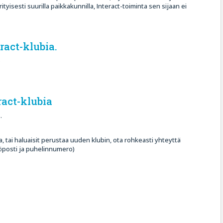
yisesti suurilla paikkakunnilla, Interact-toiminta sen sijaan ei
act-klubia.
)
act-klubia
.
aa, tai haluaisit perustaa uuden klubin, ota rohkeasti yhteyttä
köposti ja puhelinnumero)