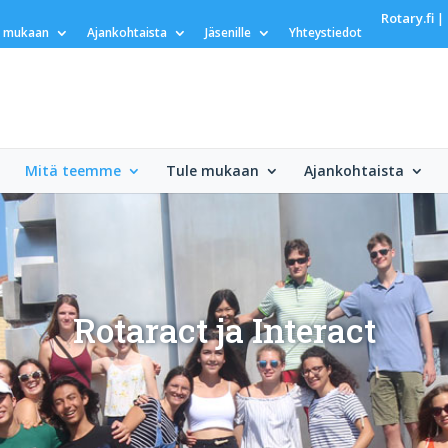
Rotary.fi
|
e mukaan
Ajankohtaista
Jäsenille
Yhteystiedot
Mitä teemme
Tule mukaan
Ajankohtaista
Rotaract ja Interact