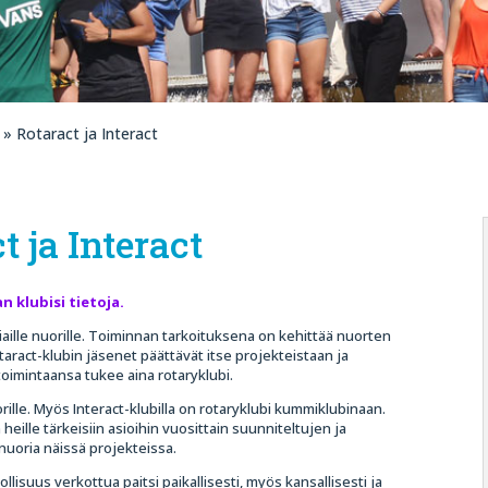
» Rotaract ja Interact
t ja Interact
 klubisi tietoja.
aille nuorille. Toiminnan tarkoituksena on kehittää nuorten
otaract-klubin jäsenet päättävät itse projekteistaan ja
oimintaansa tukee aina rotaryklubi.
rille. Myös Interact-klubilla on rotaryklubi kummiklubinaan.
ille tärkeisiin asioihin vuosittain suunniteltujen ja
nuoria näissä projekteissa.
llisuus verkottua paitsi paikallisesti, myös kansallisesti ja