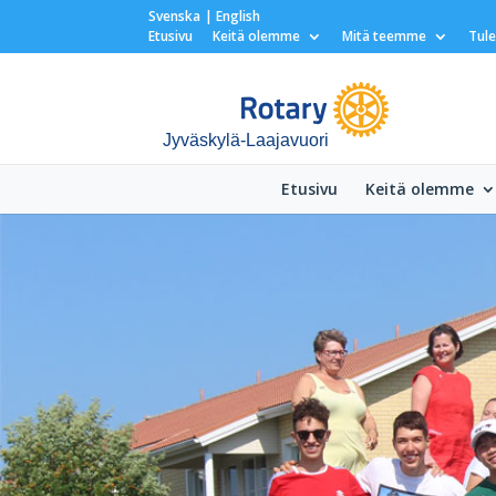
Svenska
English
Etusivu
Keitä olemme
Mitä teemme
Tul
Jyväskylä-Laajavuori
Etusivu
Keitä olemme