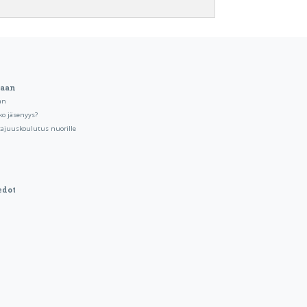
kaan
an
ko jäsenyys?
tajuuskoulutus nuorille
edot