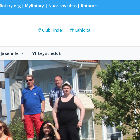
Rotary.org
MyRotary |
Nuorisovaihto
|
Rotaract
|
Club Finder
Lahjoita
Jäsenille
Yhteystiedot