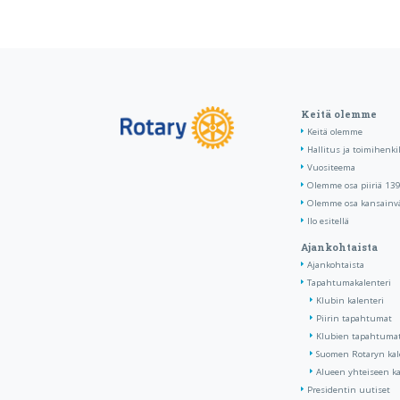
Keitä olemme
Keitä olemme
Hallitus ja toimihenki
Vuositeema
Olemme osa piiriä 13
Olemme osa kansainvä
Ilo esitellä
Ajankohtaista
Ajankohtaista
Tapahtumakalenteri
Klubin kalenteri
Piirin tapahtumat
Klubien tapahtumat 
Suomen Rotaryn kal
Alueen yhteiseen ka
Presidentin uutiset