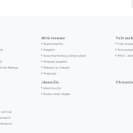
Mitä teemme
Tule mu
Nuorisovaihto
Tule muka
löt
Projektit
Kiinnostaa
Varainhankinta ja lahjoitukset
RYLA – Joh
90
Yhteiset projektit
listä Rotarya
Rotaract ja Interact
Yhteistyö
Jäsenille
Yhteysti
Jäsensivusto
Klubin omat ohjeet
piirissä
enteriin
lenteriin