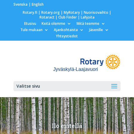
Svenska
English
Rotary.fi
|
Rotary.org
|
MyRotary |
Nuorisovaihto
|
Rotaract
| Club Finder
| Lahjoita
Etusivu
Keitä olemme
Mitä teemme
Tule mukaan
Ajankohtaista
Jäsenille
Yhteystiedot
Jyväskylä-Laajavuori
Valitse sivu
Ilo esitellä