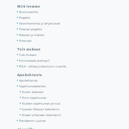
Mitä teemme
Nuorisovaihto
Projektit
Varainhankinta ja lahjoitukset
Yhteiset projektit
Rotaract ja Interact
Yhteistyö
Tule mukaan
Tule mukaan
Kiinnostaako jäsenyys?
RYLA – Johtajuuskoulutus nuorille
Ajankohtaista
Ajankohtaista
Tapahtumakalenteri
Klubin kalenteri
Piirin tapahtumat
Klubien tapahtumat piirissä
Suomen Rotaryn kalenteriin
Alueen yhteiseen kalenteriin
Presidentin uutiset