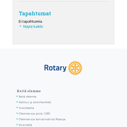
Tapahtumat
Ei tapahtumia.
Näytä kaikki
Keitä olemme
Keitä olemme
Hallitus ja toimihenkilöt
Vuositeema
Olemme osa piiriä 1390
Olemme osa kansainvälistä Rotarya
Ilo esitellä