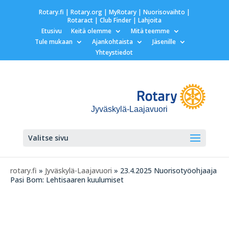
Rotary.fi
|
Rotary.org
|
MyRotary |
Nuorisovaihto
|
Rotaract
| Club Finder
| Lahjoita
Etusivu
Keitä olemme
Mitä teemme
Tule mukaan
Ajankohtaista
Jäsenille
Yhteystiedot
Jyväskylä-Laajavuori
Valitse sivu
rotary.fi
»
Jyväskylä-Laajavuori
» 23.4.2025 Nuorisotyöohjaaja
Pasi Bom: Lehtisaaren kuulumiset