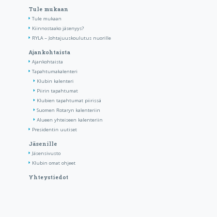
Tule mukaan
Tule mukaan
Kiinnostaako jäsenyys?
RYLA – Johtajuuskoulutus nuorille
Ajankohtaista
Ajankohtaista
Tapahtumakalenteri
Klubin kalenteri
Piirin tapahtumat
Klubien tapahtumat piirissä
Suomen Rotaryn kalenteriin
Alueen yhteiseen kalenteriin
Presidentin uutiset
Jäsenille
Jäsensivusto
Klubin omat ohjeet
Yhteystiedot