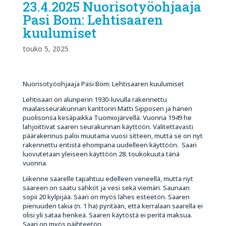
23.4.2025 Nuorisotyöohjaaja
Pasi Bom: Lehtisaaren
kuulumiset
touko 5, 2025
Nuorisotyöohjaaja Pasi Bom: Lehtisaaren kuulumiset
Lehtisaari on alunperin 1930-luvulla rakennettu
maalaisseurakunnan kanttorin Matti Sipposen ja hänen
puolisonsa kesäpaikka Tuomiojärvellä. Vuonna 1949 he
lahjoittivat saaren seurakunnan käyttöön. Valitettavasti
päärakennus paloi muutama vuosi sitteen, mutta se on nyt
rakennettu entistä ehompana uudelleen käyttöön. Saari
luovutetaan yleiseen käyttöön 28. toukokuuta tänä
vuonna.
Liikenne saarelle tapahtuu edelleen veneellä, mutta nyt
saareen on saatu sähköt ja vesi sekä viemäri. Saunaan
sopii 20 kylpijää. Saari on myös lähes esteetön. Saaren
pienuuden takia (n. 1 ha) pyritään, että kerralaan saarella ei
olisi yli sataa henkeä. Saaren käytöstä ei peritä maksua.
Saari on myös päihteetön.