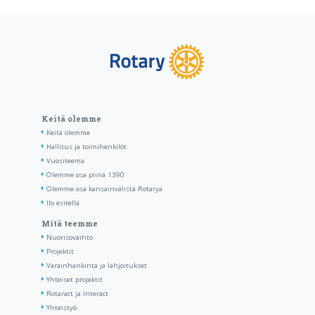
Keitä olemme
Keitä olemme
Hallitus ja toimihenkilöt
Vuositeema
Olemme osa piiriä 1390
Olemme osa kansainvälistä Rotarya
Ilo esitellä
Mitä teemme
Nuorisovaihto
Projektit
Varainhankinta ja lahjoitukset
Yhteiset projektit
Rotaract ja Interact
Yhteistyö