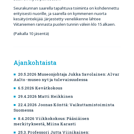
Seurakunnan saarella tapahtuva toiminta on kohdennettu
erityisesti nuorille, ja saarella on kymmenen nuorta
kesätyöntekijää. Järjestetty veneliikenne lähtee
Viitaniemen rannasta puolen tunnin välein klo 15 alkaen.
(Paikalla 10 jäsentä)
Ajankohtaista
20.5.2026 Museonjohtaja Jukka Savolainen: Alvar
Aalto -museo nyt ja tulevaisuudessa
6.5.2026 Kevätkokous
29.4.2026 Matti Heikkinen
22.4.2026 Joonas Könttä: Vaikuttamistoiminta
Suomessa
8.4.2026 Viikkokokous: Pääsiäisen
merkityksestä, Miina Karasti
25.3. Professori Jutta Viinikainen: