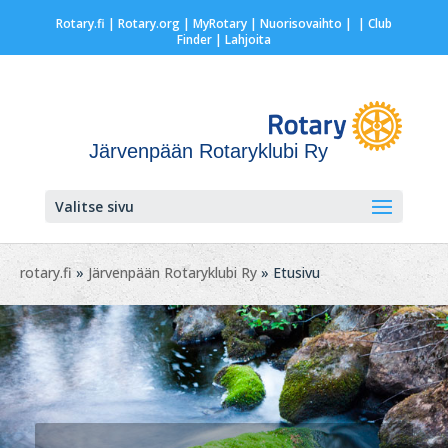
Rotary.fi
|
Rotary.org
|
MyRotary |
Nuorisovaihto
|
| Club
Finder
| Lahjoita
Järvenpään Rotaryklubi Ry
Valitse sivu
rotary.fi
»
Järvenpään Rotaryklubi Ry
» Etusivu