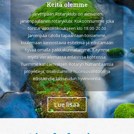
Keitä olemme
Järvenpään Rotaryklubi on aktiivinen
järvenpääläinen rotaryklubi. Kokoonnumme joka
torstai viikkokokoukseen klo 18.00-20.00
Järvenpää-talolla tapaamaan toisiamme,
kuulemaan kiinnostavia esitelmiä ja edistämään
hyvää omalla paikkakunnallamme. Käymme
myös vierailemassa erilaisissa kohteissa.
Tuemme kansainvälisen Rotaryn humanitaarisia
projekteja, osallistumme nuorisovaihtoon ja
edistämme lähiseudun hyvinvointia.
Lue lisää