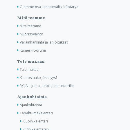
Olemme osa kansainvälistä Rotarya
Mitä teemme
Mitä teemme
Nuorisovaihto
Varainhankinta ja lahjoitukset
Itämeri-foorumi
Tule mukaan
Tule mukaan
Kiinnostaako jäsenyys?
RYLA – Johtajuuskoulutus nuorille
Ajankohtaista
Ajankohtaista
Tapahtumakalenteri
Klubin kalenteri
Piirin kalenteriin