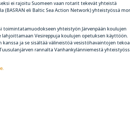
ksi ei rajoitu Suomeen vaan rotarit tekevät yhteistä
la (BASRAN eli Baltic Sea Action Network) yhteistyössä mo
ksi toimintatamuodokseen yhteistyön Järvenpään koulujen
ee lahjoittamaan Vesireppuja koulujen opetuksen käyttöön.
 kanssa ja se sisältää välineistöä vesistöhavaintojen tekoa
 Tuusulanjärven rannalta Vanhankylänniemestä yhteistyös
e.