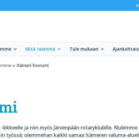
R
lemme
Mitä teemme
Tule mukaan
Ajankohtais
eemme
» Itämeri-foorumi
umi
-liikkeelle ja niin myös Järvenpään rotaryklubille. Klubimme
in työssä; olemmehan kaikki samaa Itämeren valuma-aluet