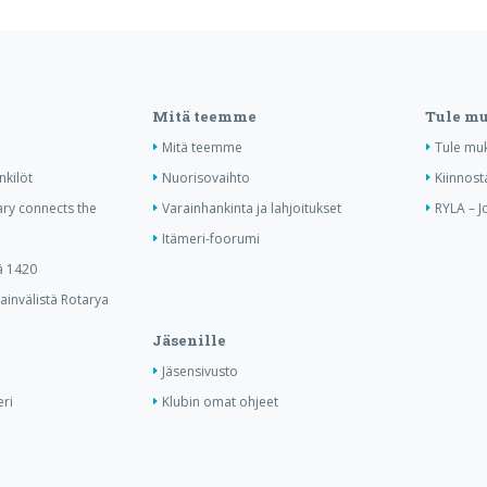
Mitä teemme
Tule m
Mitä teemme
Tule mu
nkilöt
Nuorisovaihto
Kiinnost
ry connects the
Varainhankinta ja lahjoitukset
RYLA – J
Itämeri-foorumi
ä 1420
invälistä Rotarya
Jäsenille
Jäsensivusto
ri
Klubin omat ohjeet