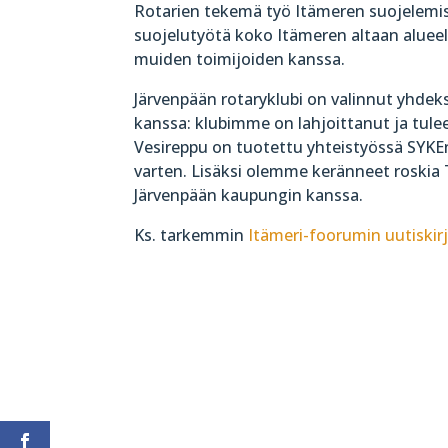
Rotarien tekemä työ Itämeren suojelemise
suojelutyötä koko Itämeren altaan alueel
muiden toimijoiden kanssa.
Järvenpään rotaryklubi on valinnut yhde
kanssa: klubimme on lahjoittanut ja tul
Vesireppu on tuotettu yhteistyössä SYKEn
varten. Lisäksi olemme keränneet roskia
Järvenpään kaupungin kanssa.
Ks. tarkemmin
Itämeri-foorumin uutiskirj