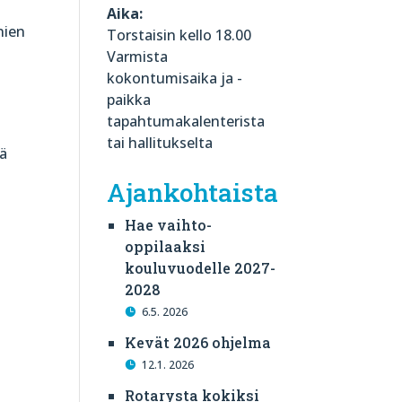
Aika:
nien
Torstaisin kello 18.00
Varmista
kokontumisaika ja -
paikka
tapahtumakalenterista
tai hallitukselta
sä
Ajankohtaista
Hae vaihto-
oppilaaksi
kouluvuodelle 2027-
2028
6.5. 2026
Kevät 2026 ohjelma
12.1. 2026
Rotarysta kokiksi