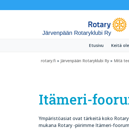
Järvenpään Rotaryklubi Ry
Etusivu
Keitä o
rotary.fi
»
Järvenpään Rotaryklubi Ry
»
Mitä t
Itämeri-foor
Ympäristöasiat ovat tärkeitä koko Rotary 
mukana Rotary -piirimme Itämeri-foorum