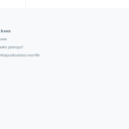
ukaan
kaan
aako jäsenyys?
ohtajuuskoulutus nuorille