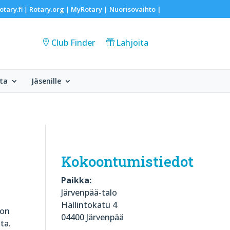
otary.fi
Rotary.org
MyRotary |
Nuorisovaihto
|
|
|
Club Finder
Lahjoita
ta
Jäsenille
Kokoontumistiedot
Paikka:
Järvenpää-talo
Hallintokatu 4
 on
04400 Järvenpää
ta.