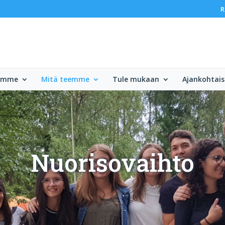
R
lemme
Mitä teemme
Tule mukaan
Ajankohtais
Nuorisovaihto