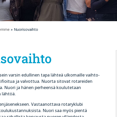
eemme
» Nuorisovaihto
sovaihto
sein varsin edullinen tapa lähteä ulkomaille vaihto-
fioitua ja valvottua. Nuorta sitovat rotareiden
tta. Nuori ja hänen perheensä koulutetaan
 lähtöä.
enjäsenekseen. Vastaanottava rotaryklubi
koulukustannuksista. Nuori saa myös pientä
saa rahallista korvausta nuoren ylläpidosta.