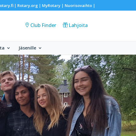
otary.fi
Rotary.org
MyRotary |
Nuorisovaihto
|
|
|
Club Finder
Lahjoita
ta
Jäsenille