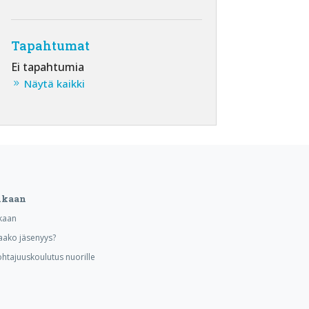
Tapahtumat
Ei tapahtumia
Näytä kaikki
ukaan
kaan
aako jäsenyys?
ohtajuuskoulutus nuorille