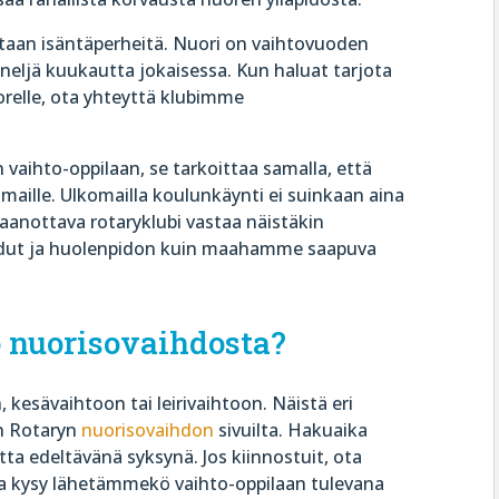
vitaan isäntäperheitä. Nuori on vaihtovuoden
neljä kuukautta jokaisessa. Kun haluat tarjota
relle, ota yhteyttä klubimme
vaihto-oppilaan, se tarkoittaa samalla, että
maille. Ulkomailla koulunkäynti ei suinkaan aina
taanottava rotaryklubi vastaa näistäkin
edut ja huolenpidon kuin maahamme saapuva
 nuorisovaihdosta?
 kesävaihtoon tai leirivaihtoon. Näistä eri
n Rotaryn
nuorisovaihdon
sivuilta.
Hakuaika
a edeltävänä syksynä. Jos kiinnostuit, ota
a kysy lähetämmekö vaihto-oppilaan tulevana