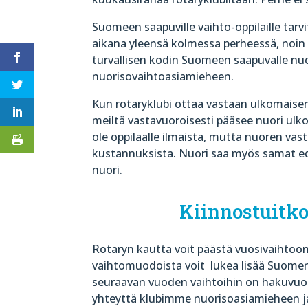
Suomeen saapuville vaihto-oppilaille tar
aikana yleensä kolmessa perheessä, noin 
turvallisen kodin Suomeen saapuvalle nuo
nuorisovaihtoasiamieheen.
Kun rotaryklubi ottaa vastaan ulkomaisen 
meiltä vastavuoroisesti pääsee nuori ulko
ole oppilaalle ilmaista, mutta nuoren vas
kustannuksista. Nuori saa myös samat 
nuori.
Kiinnostuitko
Rotaryn kautta voit päästä vuosivaihtoon,
vaihtomuodoista voit
lukea lisää Suome
seuraavan vuoden vaihtoihin on hakuvuott
yhteyttä klubimme nuorisoasiamieheen j