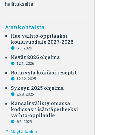
hallitukselta
Ajankohtaista
Hae vaihto-oppilaaksi
kouluvuodelle 2027-2028
6.5. 2026
Kevät 2026 ohjelma
12.1. 2026
Rotarysta kokiksi reseptit
12.12. 2025
Syksyn 2025 ohjelma
26.8. 2025
Kansainvälisty omassa
kodissasi: isäntäperheeksi
vaihto-oppilaalle
6.5. 2025
Näytä kaikki