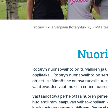
rotary.fi
»
Järvenpään Rotaryklubi Ry
»
Mitä t
Nuori
Rotaryn nuorisovaihto on turvallinen ja u
oppilaaksi.
Rotaryn nuorisovaihto on serti
ohjeet ja säännöt, se on osa turvallisuu
vaihtovuoden vaatimuksiin ennen nuoren
Vastaanottava perhe ottaa nuoren perhe
huolehtii mm. saapuvan vaihto-oppilaan 
kuukausirahaa rotaryklubiltaan. Perhe ei 