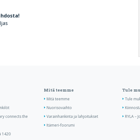
ihdosta!
ljas
Mitä teemme
Tule m
Mitä teemme
Tule mu
nkilöt
Nuorisovaihto
Kiinnost
ry connects the
Varainhankinta ja lahjoitukset
RYLA – J
Itämeri-foorumi
ä 1420