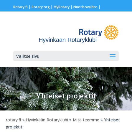
Rotary.fi
|
Rotary.org
|
MyRotary |
Nuorisovaihto
|
Hyvinkään Rotaryklubi
Valitse sivu
Yhteiset projektit
rotary.fi
»
Hyvinkään Rotaryklubi
»
Mitä teemme
» Yhteiset
projektit