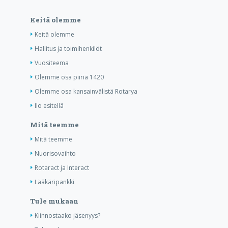
Keitä olemme
Keitä olemme
Hallitus ja toimihenkilöt
Vuositeema
Olemme osa piiriä 1420
Olemme osa kansainvälistä Rotarya
Ilo esitellä
Mitä teemme
Mitä teemme
Nuorisovaihto
Rotaract ja Interact
Lääkäripankki
Tule mukaan
Kiinnostaako jäsenyys?