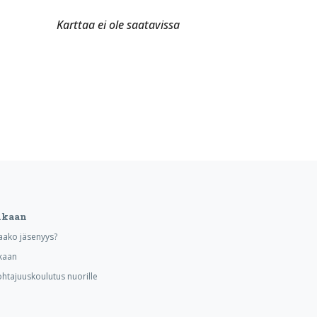
Karttaa ei ole saatavissa
ukaan
aako jäsenyys?
kaan
ohtajuuskoulutus nuorille