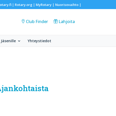
otary.fi
Rotary.org
MyRotary |
Nuorisovaihto
|
|
|
Club Finder
Lahjoita
Jäsenille
Yhteystiedot
Ajankohtaista