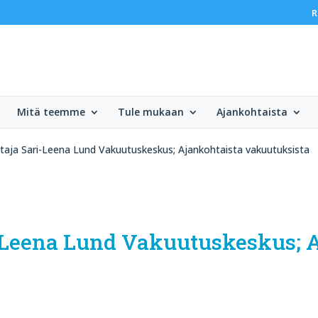
R
Mitä teemme
Tule mukaan
Ajankohtaista
htaja Sari-Leena Lund Vakuutuskeskus; Ajankohtaista vakuutuksista
i-Leena Lund Vakuutuskeskus; 