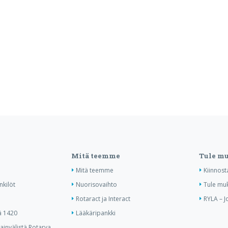
Mitä teemme
Tule m
Mitä teemme
Kiinnost
nkilöt
Nuorisovaihto
Tule mu
Rotaract ja Interact
RYLA – J
ä 1420
Lääkäripankki
invälistä Rotarya