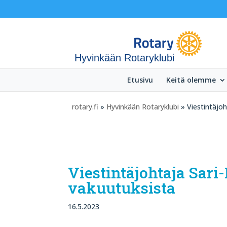
Hyvinkään Rotaryklubi
Etusivu
Keitä olemme
rotary.fi
»
Hyvinkään Rotaryklubi
» Viestintäjo
Viestintäjohtaja Sar
vakuutuksista
16.5.2023