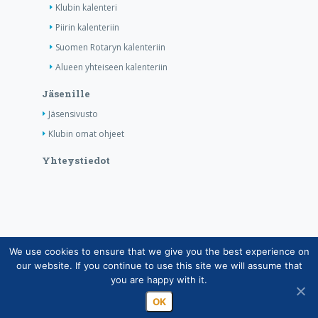
Klubin kalenteri
Piirin kalenteriin
Suomen Rotaryn kalenteriin
Alueen yhteiseen kalenteriin
Jäsenille
Jäsensivusto
Klubin omat ohjeet
Yhteystiedot
We use cookies to ensure that we give you the best experience on
Copyright © Suomen Rotarypalvelu ry 2026 |
our website. If you continue to use this site we will assume that
Jäsentietojärjestelmän tietosuojaseloste
|
Henkilötietojen
you are happy with it.
käsittely Rotarytoiminnassa
OK