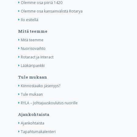
Olemme osa piiriä 1420
Olemme osa kansainvälistä Rotarya
Ilo esitellä
Mitä teemme
Mitä teemme
Nuorisovaihto
Rotaract ja Interact
Lääkäripankki
Tule mukaan
Kiinnostaako jäsenyys?
Tule mukaan
RYLA – Johtajuuskoulutus nuorille
Ajankohtaista
Ajankohtaista
Tapahtumakalenteri