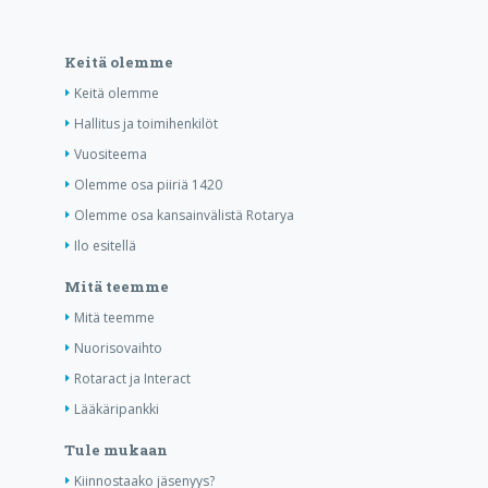
Keitä olemme
Keitä olemme
Hallitus ja toimihenkilöt
Vuositeema
Olemme osa piiriä 1420
Olemme osa kansainvälistä Rotarya
Ilo esitellä
Mitä teemme
Mitä teemme
Nuorisovaihto
Rotaract ja Interact
Lääkäripankki
Tule mukaan
Kiinnostaako jäsenyys?