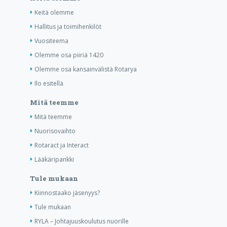
Keitä olemme
Hallitus ja toimihenkilöt
Vuositeema
Olemme osa piiriä 1420
Olemme osa kansainvälistä Rotarya
Ilo esitellä
Mitä teemme
Mitä teemme
Nuorisovaihto
Rotaract ja Interact
Lääkäripankki
Tule mukaan
Kiinnostaako jäsenyys?
Tule mukaan
RYLA – Johtajuuskoulutus nuorille