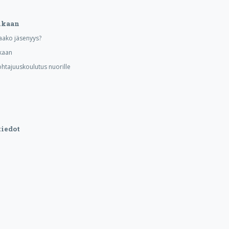
ukaan
aako jäsenyys?
kaan
ohtajuuskoulutus nuorille
iedot