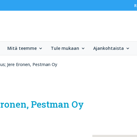
R
Mitä teemme
Tule mukaan
Ajankohtaista
s; Jere Eronen, Pestman Oy
Eronen, Pestman Oy