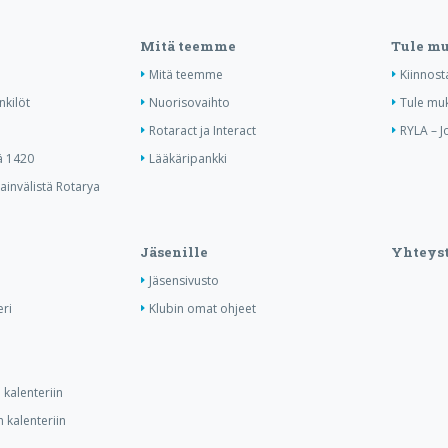
Mitä teemme
Tule m
Mitä teemme
Kiinnost
nkilöt
Nuorisovaihto
Tule mu
Rotaract ja Interact
RYLA – J
ä 1420
Lääkäripankki
invälistä Rotarya
Jäsenille
Yhteyst
Jäsensivusto
ri
Klubin omat ohjeet
kalenteriin
 kalenteriin