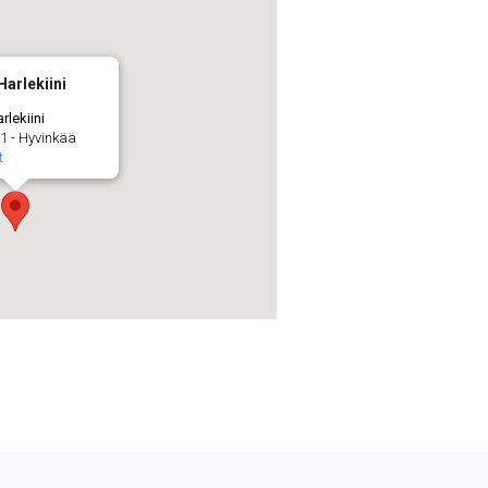
Harlekiini
rlekiini
1 - Hyvinkää
t