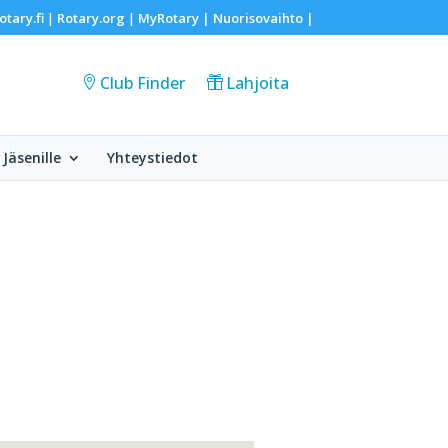
otary.fi
Rotary.org
MyRotary |
Nuorisovaihto
|
|
|
Club Finder
Lahjoita
Jäsenille
Yhteystiedot