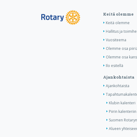
Keitä olemme
Keitä olemme
Hallitus ja toimihe
Vuositeema
Olemme osa piiri
Olemme osa kansa
Ilo esitellä
Ajankohtaista
Ajankohtaista
Tapahtumakalente
Klubin kalenteri
Piirin kalenteriin
Suomen Rotaryn 
Alueen yhteiseen