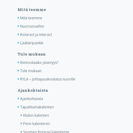
Mitä teemme
Mitä teemme
Nuorisovaihto
Rotaract ja Interact
Lääkäripankki
Tule mukaan
Kiinnostaako jäsenyys?
Tule mukaan
RYLA – Johtajuuskoulutus nuorille
Ajankohtaista
Ajankohtaista
Tapahtumakalenteri
Klubin kalenteri
Piirin kalenteriin
Suomen Rotaryn kalenteriin