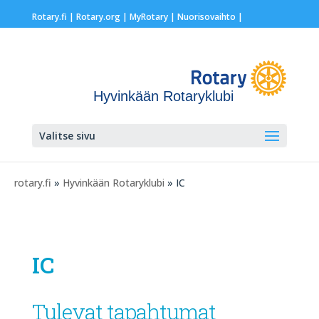
Rotary.fi
|
Rotary.org
|
MyRotary |
Nuorisovaihto
|
Hyvinkään Rotaryklubi
Valitse sivu
rotary.fi
»
Hyvinkään Rotaryklubi
» IC
IC
Tulevat tapahtumat