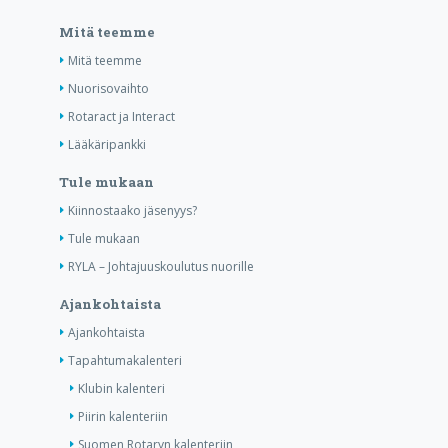
Mitä teemme
Mitä teemme
Nuorisovaihto
Rotaract ja Interact
Lääkäripankki
Tule mukaan
Kiinnostaako jäsenyys?
Tule mukaan
RYLA – Johtajuuskoulutus nuorille
Ajankohtaista
Ajankohtaista
Tapahtumakalenteri
Klubin kalenteri
Piirin kalenteriin
Suomen Rotaryn kalenteriin