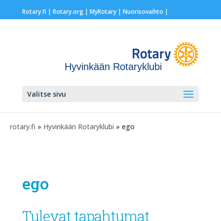
Rotary.fi
|
Rotary.org
|
MyRotary |
Nuorisovaihto
|
Hyvinkään Rotaryklubi
Valitse sivu
rotary.fi
»
Hyvinkään Rotaryklubi
» ego
ego
Tulevat tapahtumat