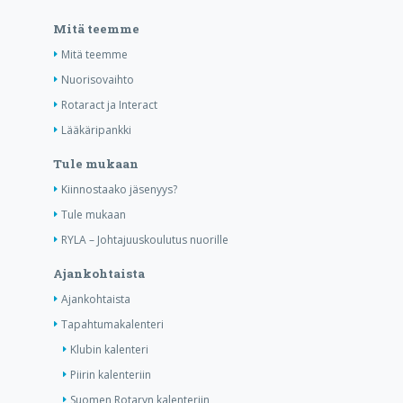
Mitä teemme
Mitä teemme
Nuorisovaihto
Rotaract ja Interact
Lääkäripankki
Tule mukaan
Kiinnostaako jäsenyys?
Tule mukaan
RYLA – Johtajuuskoulutus nuorille
Ajankohtaista
Ajankohtaista
Tapahtumakalenteri
Klubin kalenteri
Piirin kalenteriin
Suomen Rotaryn kalenteriin