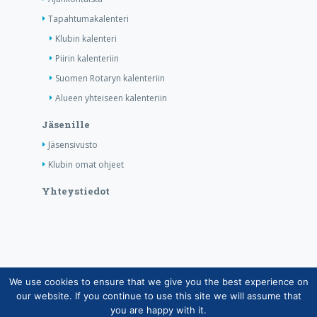
Tapahtumakalenteri
Klubin kalenteri
Piirin kalenteriin
Suomen Rotaryn kalenteriin
Alueen yhteiseen kalenteriin
Jäsenille
Jäsensivusto
Klubin omat ohjeet
Yhteystiedot
We use cookies to ensure that we give you the best experience on
Copyright © Suomen Rotarypalvelu ry 2026 |
our website. If you continue to use this site we will assume that
Jäsentietojärjestelmän tietosuojaseloste
|
Henkilötietojen
you are happy with it.
käsittely Rotarytoiminnassa