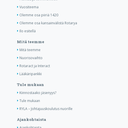
Vuositeema
Olemme osa piiriä 1420
Olemme osa kansainvälistä Rotarya
Ilo esitellä
Mitä teemme
Mitä teemme
Nuorisovaihto
Rotaract ja Interact
Lääkäripankki
Tule mukaan
Kiinnostaako jäsenyys?
Tule mukaan
RYLA – Johtajuuskoulutus nuorille
Ajankohtaista
Ajankohtaista