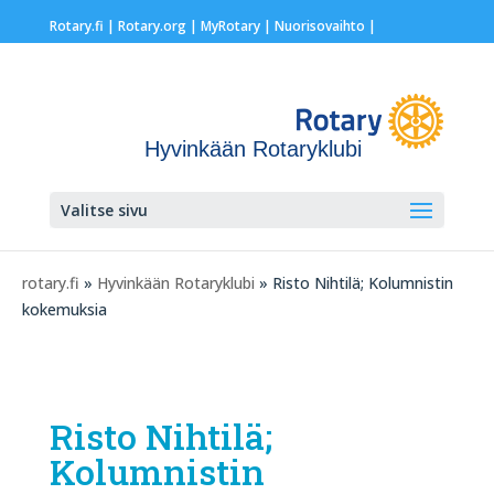
Rotary.fi
|
Rotary.org
|
MyRotary |
Nuorisovaihto
|
Hyvinkään Rotaryklubi
Valitse sivu
rotary.fi
»
Hyvinkään Rotaryklubi
» Risto Nihtilä; Kolumnistin
kokemuksia
Risto Nihtilä;
Kolumnistin