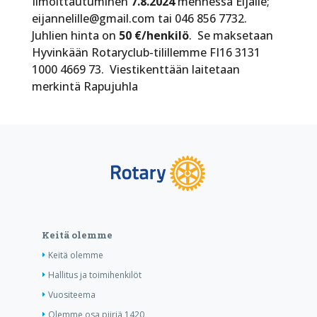
Ilmoittautuminen
7.8.2024
mennessä Eijalle;
eijannelille@gmail.com tai 046 856 7732.
Juhlien hinta on
50 €/henkilö
. Se maksetaan
Hyvinkään Rotaryclub-tilillemme FI16 3131
1000 4669 73. Viestikenttään laitetaan
merkintä Rapujuhla
Keitä olemme
Keitä olemme
Hallitus ja toimihenkilöt
Vuositeema
Olemme osa piiriä 1420