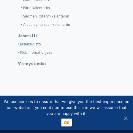
Piirin kalenteriin
Suomen Rotaryn kalenteriin
Alueen yhteiseen kalenteriin
Jäsenille
Jäsensivusto
Klubin omat ohjeet
Yhteystiedot
We use cookies to ensure that we give you the best experience on
Copyright © Suomen Rotarypalvelu ry 2026 |
our website. If you continue to use this site we will assume that
Jäsentietojärjestelmän tietosuojaseloste
|
Henkilötietojen
you are happy with it.
käsittely Rotarytoiminnassa
OK