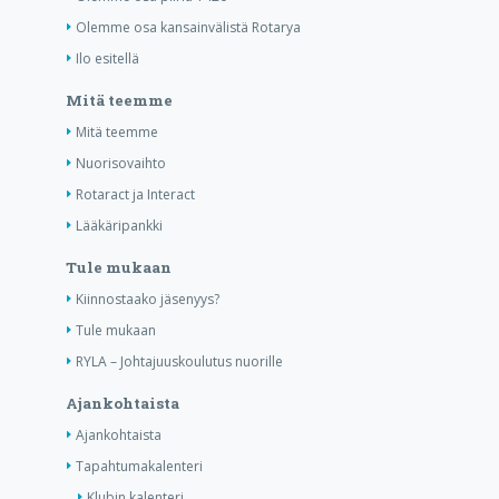
Olemme osa kansainvälistä Rotarya
Ilo esitellä
Mitä teemme
Mitä teemme
Nuorisovaihto
Rotaract ja Interact
Lääkäripankki
Tule mukaan
Kiinnostaako jäsenyys?
Tule mukaan
RYLA – Johtajuuskoulutus nuorille
Ajankohtaista
Ajankohtaista
Tapahtumakalenteri
Klubin kalenteri