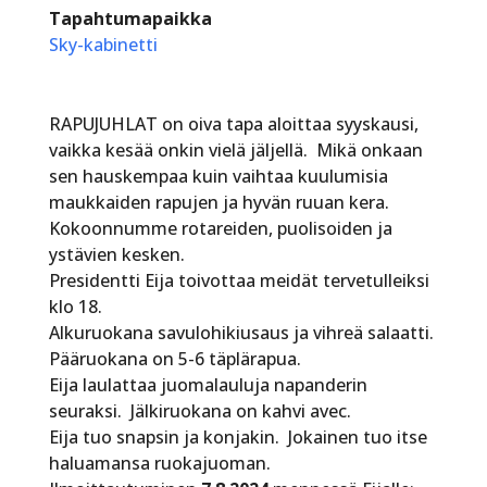
Tapahtumapaikka
Sky-kabinetti
RAPUJUHLAT on oiva tapa aloittaa syyskausi,
vaikka kesää onkin vielä jäljellä. Mikä onkaan
sen hauskempaa kuin vaihtaa kuulumisia
maukkaiden rapujen ja hyvän ruuan kera.
Kokoonnumme rotareiden, puolisoiden ja
ystävien kesken.
Presidentti Eija toivottaa meidät tervetulleiksi
klo 18.
Alkuruokana savulohikiusaus ja vihreä salaatti.
Pääruokana on 5-6 täplärapua.
Eija laulattaa juomalauluja napanderin
seuraksi. Jälkiruokana on kahvi avec.
Eija tuo snapsin ja konjakin. Jokainen tuo itse
haluamansa ruokajuoman.