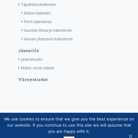
Tapahtumakalenteri
Klubin kalenteri
Piirin kalenteriin
Suomen Rotaryn kalenteriin
Alueen yhteiseen kalenteriin
Jäsenille
Jäsensivusto
Klubin omat ohjeet
Yhteystiedot
We use cookies to ensure that we give you the best experience on
Copyright © Suomen Rotarypalvelu ry 2026 |
our website. If you continue to use this site we will assume that
Jäsentietojärjestelmän tietosuojaseloste
|
Henkilötietojen
you are happy with it.
käsittely Rotarytoiminnassa