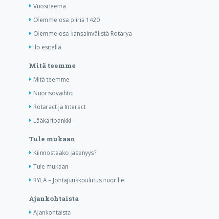
Vuositeema
Olemme osa piiriä 1420
Olemme osa kansainvälistä Rotarya
Ilo esitellä
Mitä teemme
Mitä teemme
Nuorisovaihto
Rotaract ja Interact
Lääkäripankki
Tule mukaan
Kiinnostaako jäsenyys?
Tule mukaan
RYLA – Johtajuuskoulutus nuorille
Ajankohtaista
Ajankohtaista