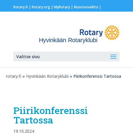
Rotary.fi
|
Rotary.org
|
MyRotary |
Nuorisovaihto
|
Hyvinkään Rotaryklubi
Valitse sivu
rotary.fi
»
Hyvinkään Rotaryklubi
» Piirikonferenssi Tartossa
Piirikonferenssi
Tartossa
19.10.2024