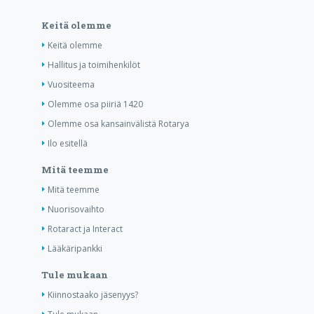
Keitä olemme
Keitä olemme
Hallitus ja toimihenkilöt
Vuositeema
Olemme osa piiriä 1420
Olemme osa kansainvälistä Rotarya
Ilo esitellä
Mitä teemme
Mitä teemme
Nuorisovaihto
Rotaract ja Interact
Lääkäripankki
Tule mukaan
Kiinnostaako jäsenyys?