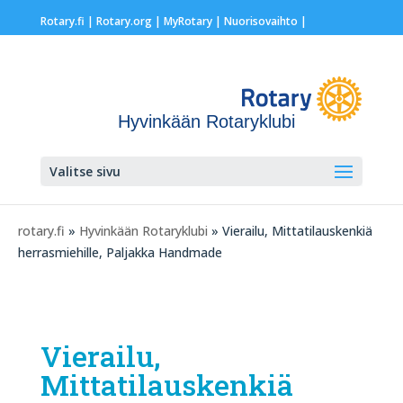
Rotary.fi
|
Rotary.org
|
MyRotary |
Nuorisovaihto
|
Hyvinkään Rotaryklubi
Valitse sivu
rotary.fi
»
Hyvinkään Rotaryklubi
» Vierailu, Mittatilauskenkiä
herrasmiehille, Paljakka Handmade
Vierailu,
Mittatilauskenkiä