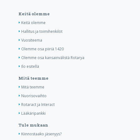
Keitä olemme
Keitä olemme
Hallitus ja toimihenkilöt
Vuositeema
Olemme osa piiriä 1420
Olemme osa kansainvälistä Rotarya
Ilo esitellä
Mitä teemme
Mitä teemme
Nuorisovaihto
Rotaract ja Interact
Lääkäripankki
Tule mukaan
Kiinnostaako jäsenyys?