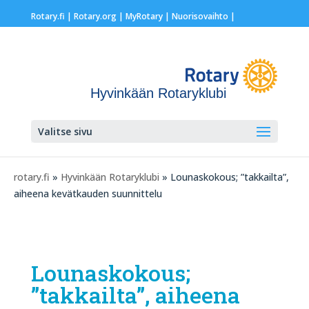
Rotary.fi
|
Rotary.org
|
MyRotary |
Nuorisovaihto
|
Hyvinkään Rotaryklubi
Valitse sivu
rotary.fi
»
Hyvinkään Rotaryklubi
» Lounaskokous; ”takkailta”,
aiheena kevätkauden suunnittelu
Lounaskokous;
”takkailta”, aiheena