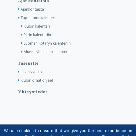
Ajankohtaista
Ajankohtaista
Tapahtumakalenteri
Klubin kalenteri
Piirin kalenteriin
Suomen Rotaryn kalenteriin
Alueen yhteiseen kalenteriin
Jäsenille
Jäsensivusto
Klubin omat ohjeet
Yhteystiedot
We use cookies to ensure that we give you the best experience on
Copyright © Suomen Rotarypalvelu ry 2026 |