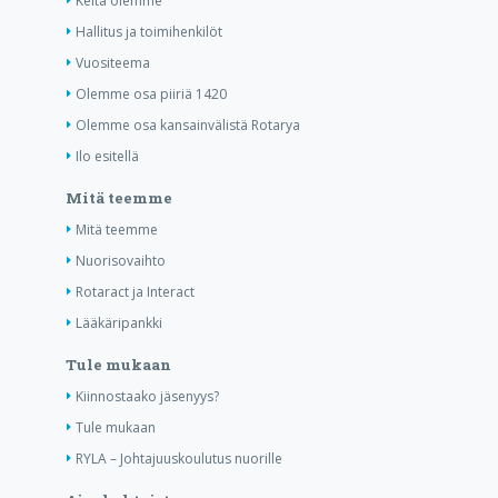
Keitä olemme
Hallitus ja toimihenkilöt
Vuositeema
Olemme osa piiriä 1420
Olemme osa kansainvälistä Rotarya
Ilo esitellä
Mitä teemme
Mitä teemme
Nuorisovaihto
Rotaract ja Interact
Lääkäripankki
Tule mukaan
Kiinnostaako jäsenyys?
Tule mukaan
RYLA – Johtajuuskoulutus nuorille