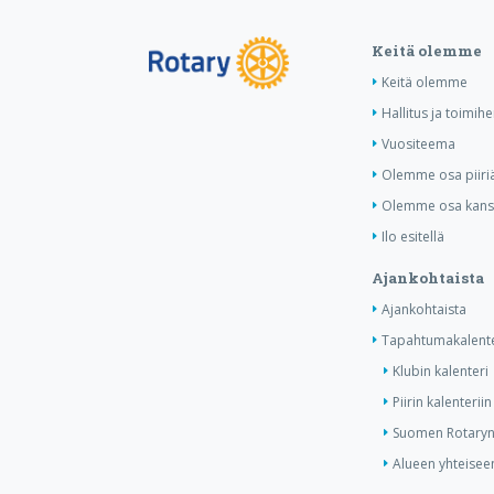
Keitä olemme
Keitä olemme
Hallitus ja toimihe
Vuositeema
Olemme osa piiri
Olemme osa kansa
Ilo esitellä
Ajankohtaista
Ajankohtaista
Tapahtumakalente
Klubin kalenteri
Piirin kalenteriin
Suomen Rotaryn 
Alueen yhteiseen