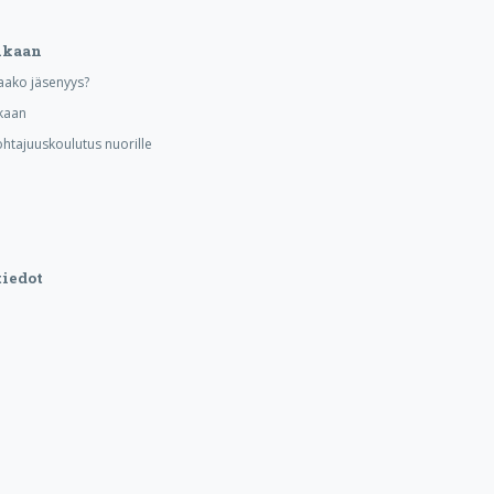
ukaan
aako jäsenyys?
kaan
ohtajuuskoulutus nuorille
iedot