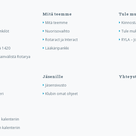
Mitä teemme
Tule m
Mitä teemme
Kiinnost
nkilöt
Nuorisovaihto
Tule mu
Rotaract ja Interact
RYLA – J
ä 1420
Lääkäripankki
invälistä Rotarya
Jäsenille
Yhteyst
Jäsensivusto
ri
Klubin omat ohjeet
kalenteriin
 kalenteriin