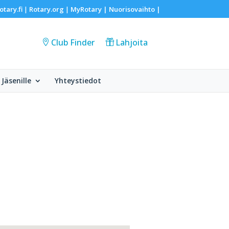
otary.fi
Rotary.org
MyRotary |
Nuorisovaihto
|
|
|
Club Finder
Lahjoita
Jäsenille
Yhteystiedot