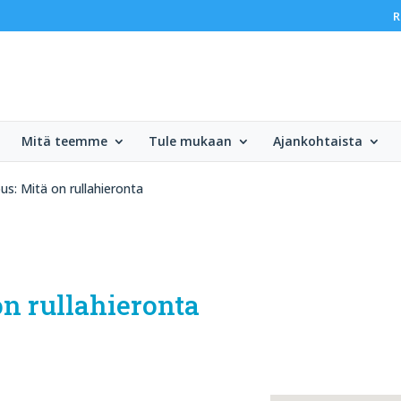
R
Mitä teemme
Tule mukaan
Ajankohtaista
s: Mitä on rullahieronta
n rullahieronta