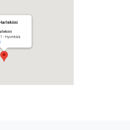
Harlekiini
rlekiini
1 - Hyvinkää
t