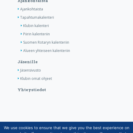
Ajankohtaista
Ajankohtaista
Tapahtumakalenteri
Klubin kalenteri
Piirin kalenteriin
Suomen Rotaryn kalenteriin
Alueen yhteiseen kalenteriin
Jäsenille
Jäsensivusto
Klubin omat ohjeet
Yhteystiedot
We use cookies to ensure that we give you the best experience on
Copyright © Suomen Rotarypalvelu ry 2026 |