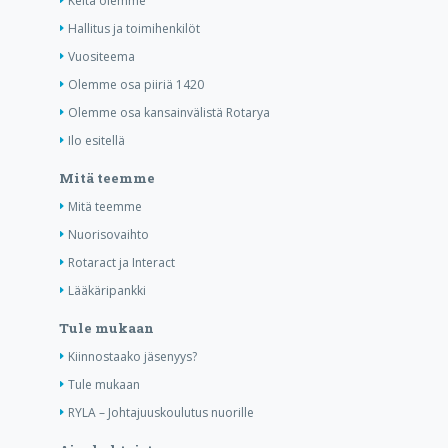
Keitä olemme
Hallitus ja toimihenkilöt
Vuositeema
Olemme osa piiriä 1420
Olemme osa kansainvälistä Rotarya
Ilo esitellä
Mitä teemme
Mitä teemme
Nuorisovaihto
Rotaract ja Interact
Lääkäripankki
Tule mukaan
Kiinnostaako jäsenyys?
Tule mukaan
RYLA – Johtajuuskoulutus nuorille