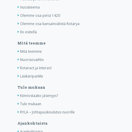
Vuositeema
Olemme osa piiriä 1420
Olemme osa kansainvälistä Rotarya
Ilo esitellä
Mitä teemme
Mitä teemme
Nuorisovaihto
Rotaract ja Interact
Lääkäripankki
Tule mukaan
Kiinnostaako jäsenyys?
Tule mukaan
RYLA – Johtajuuskoulutus nuorille
Ajankohtaista
Ajankohtaista