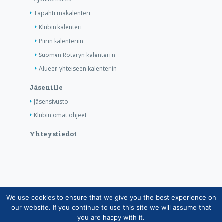
Tapahtumakalenteri
Klubin kalenteri
Piirin kalenteriin
Suomen Rotaryn kalenteriin
Alueen yhteiseen kalenteriin
Jäsenille
Jäsensivusto
Klubin omat ohjeet
Yhteystiedot
We use cookies to ensure that we give you the best experience on
Copyright © Suomen Rotarypalvelu ry 2026 |
our website. If you continue to use this site we will assume that
Jäsentietojärjestelmän tietosuojaseloste
|
Henkilötietojen
you are happy with it.
käsittely Rotarytoiminnassa