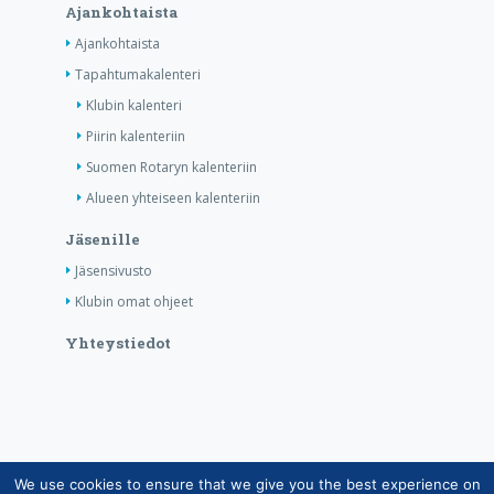
Ajankohtaista
Ajankohtaista
Tapahtumakalenteri
Klubin kalenteri
Piirin kalenteriin
Suomen Rotaryn kalenteriin
Alueen yhteiseen kalenteriin
Jäsenille
Jäsensivusto
Klubin omat ohjeet
Yhteystiedot
We use cookies to ensure that we give you the best experience on
Copyright © Suomen Rotarypalvelu ry 2026 |