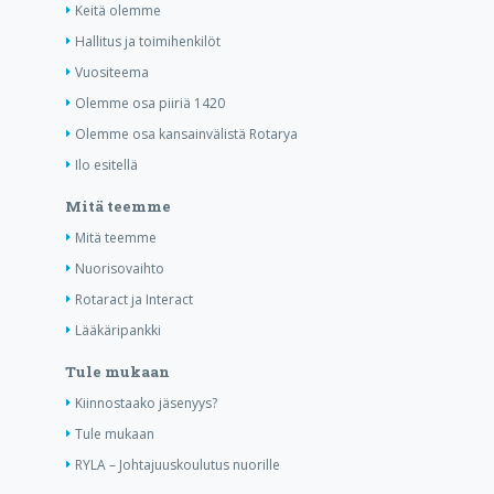
Keitä olemme
Hallitus ja toimihenkilöt
Vuositeema
Olemme osa piiriä 1420
Olemme osa kansainvälistä Rotarya
Ilo esitellä
Mitä teemme
Mitä teemme
Nuorisovaihto
Rotaract ja Interact
Lääkäripankki
Tule mukaan
Kiinnostaako jäsenyys?
Tule mukaan
RYLA – Johtajuuskoulutus nuorille