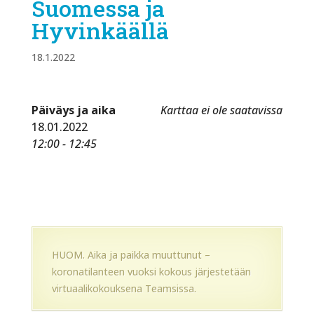
Suomessa ja
Hyvinkäällä
18.1.2022
Päiväys ja aika
Karttaa ei ole saatavissa
18.01.2022
12:00 - 12:45
HUOM. Aika ja paikka muuttunut –
koronatilanteen vuoksi kokous järjestetään
virtuaalikokouksena Teamsissa.