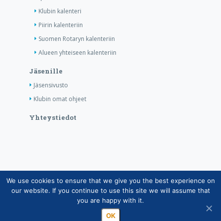
Klubin kalenteri
Piirin kalenteriin
Suomen Rotaryn kalenteriin
Alueen yhteiseen kalenteriin
Jäsenille
Jäsensivusto
Klubin omat ohjeet
Yhteystiedot
We use cookies to ensure that we give you the best experience on
Copyright © Suomen Rotarypalvelu ry 2026 |
our website. If you continue to use this site we will assume that
Jäsentietojärjestelmän tietosuojaseloste
|
Henkilötietojen
you are happy with it.
käsittely Rotarytoiminnassa
OK