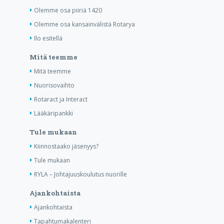
Olemme osa piiriä 1420
Olemme osa kansainvälistä Rotarya
Ilo esitellä
Mitä teemme
Mitä teemme
Nuorisovaihto
Rotaract ja Interact
Lääkäripankki
Tule mukaan
Kiinnostaako jäsenyys?
Tule mukaan
RYLA – Johtajuuskoulutus nuorille
Ajankohtaista
Ajankohtaista
Tapahtumakalenteri