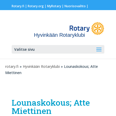
Rotary.fi
|
Rotary.org
|
MyRotary |
Nuorisovaihto
|
Hyvinkään Rotaryklubi
Valitse sivu
rotary.fi
»
Hyvinkään Rotaryklubi
» Lounaskokous; Atte
Miettinen
Lounaskokous; Atte
Miettinen